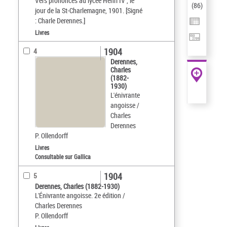
Vers prononcés au lycée Henri IV , le
(
86
)
jour de la St-Charlemagne, 1901. [Signé
: Charle Derennes.]
Livres
1904
4
Derennes,
Charles
(1882-
1930)
L'énivrante
angoisse /
Charles
Derennes
P. Ollendorff
Livres
Consultable sur Gallica
1904
5
Derennes, Charles (1882-1930)
L'Énivrante angoisse. 2e édition /
Charles Derennes
P. Ollendorff