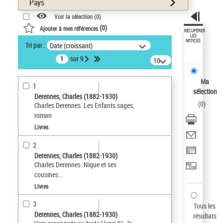
Pays
Voir la sélection (
0
)
(
0
)
Ajouter à mes références
RÉCUPÉRER
LES
NOTICES
Tri par :
Date (croissant)
sur 9
10
résultats/page
Ma
1
sélection
Derennes, Charles (1882-1930)
(
0
)
Charles Derennes. Les Enfants sages,
roman
Livres
2
Derennes, Charles (1882-1930)
Charles Derennes. Nique et ses
cousines...
Livres
3
Tous les
Derennes, Charles (1882-1930)
résultats