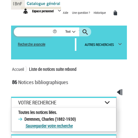
Panneau de gestion des cookies
Espace personnel
Aide
Une question ?
Historique
Tout
Recherche avancée
AUTRES RECHERCHES
Accueil
Liste de notices suite rebond
86
Notices bibliographiques
VOTRE RECHERCHE
Toutes les notices liées.
Derennes, Charles (1882-1930)
Sauvegarder votre recherche