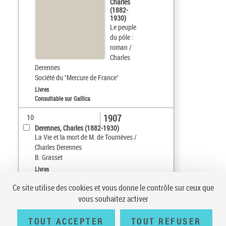
Charles
(1882-
1930)
Le peuple
du pôle :
roman /
Charles
Derennes
Société du "Mercure de France"
Livres
Consultable sur Gallica
1907
10
Derennes, Charles (1882-1930)
La Vie et la mort de M. de Tournèves /
Charles Derennes
B. Grasset
Livres
Ce site utilise des cookies et vous donne le contrôle sur ceux que
Tri par :
Date (croissant)
vous souhaitez activer
sur 9
10
résultats/page
TOUT ACCEPTER
TOUT REFUSER