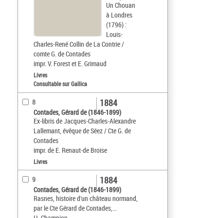
Un Chouan
à Londres
(1796) :
Louis-
Charles-René Collin de La Contrie /
comte G. de Contades
impr. V. Forest et E. Grimaud
Livres
Consultable sur Gallica
1884
8
Contades, Gérard de (1846-1899)
Ex-libris de Jacques-Charles-Alexandre
Lallemant, évêque de Séez / Cte G. de
Contades
impr. de E. Renaut-de Broise
Livres
1884
9
Contades, Gérard de (1846-1899)
Rasnes, histoire d'un château normand,
par le Cte Gérard de Contades,...
H. Champion