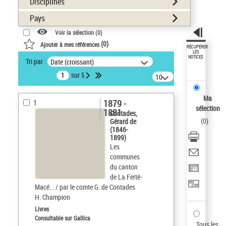
Disciplines
Pays
Voir la sélection (
0
)
(
0
)
Ajouter à mes références
RÉCUPÉRER
LES
NOTICES
Tri par :
Date (croissant)
sur 5
10
résultats/page
Ma
1879 -
1
sélection
1881
Contades,
(
0
)
Gérard de
(1846-
1899)
Les
communes
du canton
de La Ferté-
Macé... / par le comte G. de Contades
H. Champion
Livres
Consultable sur Gallica
Tous les