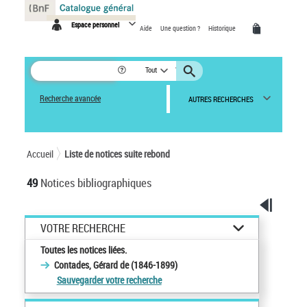
Panneau de gestion des cookies
Espace personnel
Aide
Une question ?
Historique
Tout
Recherche avancée
AUTRES RECHERCHES
Accueil
Liste de notices suite rebond
49
Notices bibliographiques
VOTRE RECHERCHE
Toutes les notices liées.
Contades, Gérard de (1846-1899)
Sauvegarder votre recherche