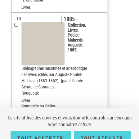
Livres
1885
10
[Collection.
Livres.
Poulet-
Malassis,
Auguste.
1885]
Bibliographie raisonnée et anecdotique
des livres édités par Auguste Poulet-
Malassis (1853-1862) : [par le Comte
Gérard de Contades]
Rouquette
Livres
Consultable sur Gallica
Ce site utilise des cookies et vous donne le contrôle sur ceux que
Tri par :
Date (croissant)
vous souhaitez activer
sur 5
10
résultats/page
TOUT ACCEPTER
TOUT REFUSER