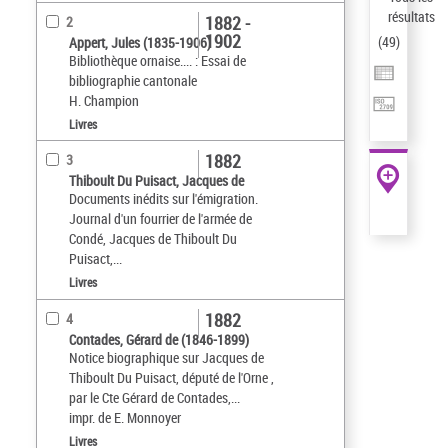
résultats
1882 -
2
1902
(
49
)
Appert, Jules (1835-1906)
Bibliothèque ornaise.... : Essai de
bibliographie cantonale
H. Champion
Livres
1882
3
Thiboult Du Puisact, Jacques de
Documents inédits sur l'émigration.
Journal d'un fourrier de l'armée de
Condé, Jacques de Thiboult Du
Puisact,...
Livres
1882
4
Contades, Gérard de (1846-1899)
Notice biographique sur Jacques de
Thiboult Du Puisact, député de l'Orne ,
par le Cte Gérard de Contades,...
impr. de E. Monnoyer
Livres