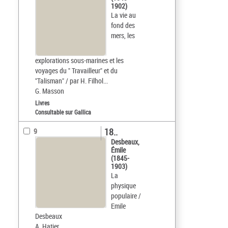
1902)
La vie au
fond des
mers, les
explorations sous-marines et les
voyages du " Travailleur" et du
"Talisman" / par H. Filhol...
G. Masson
Livres
Consultable sur Gallica
18..
9
Desbeaux,
Émile
(1845-
1903)
La
physique
populaire /
Emile
Desbeaux
A. Hatier