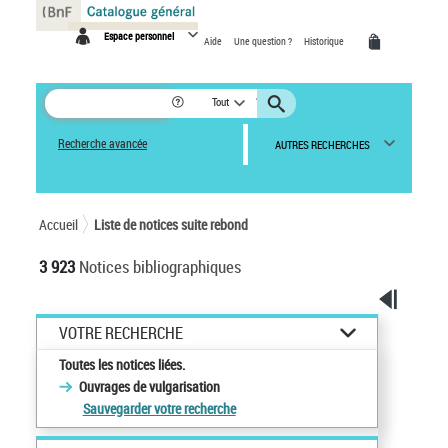
Panneau de gestion des cookies
Espace personnel
Aide
Une question ?
Historique
Tout
Recherche avancée
AUTRES RECHERCHES
Accueil
Liste de notices suite rebond
3 923
Notices bibliographiques
VOTRE RECHERCHE
Toutes les notices liées.
Ouvrages de vulgarisation
Sauvegarder votre recherche