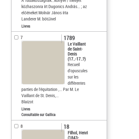
A Tudákosságnak...könyve / mellyet
közhaszonra írt Dugonics András... ; az
előéneket Molnár János írta
Landerer M. bötűivel
Livres
1789
7
Le Vaillant
de Saint-
Denis
(17..-17..?)
Recueil
d'opuscules
sur les
différentes
parties de l'équitation ,... Par M. Le
Vaillant de St. Denis,...
Blaizot
Livres
Consultable sur Gallica
18
8
Filhol, Henri
(1843-