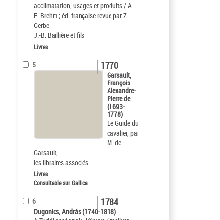
acclimatation, usages et produits / A.
E. Brehm ; éd. française revue par Z.
Gerbe
J.-B. Baillière et fils
Livres
1770
5
Garsault,
François-
Alexandre-
Pierre de
(1693-
1778)
Le Guide du
cavalier, par
M. de
Garsault,...
les libraires associés
Livres
Consultable sur Gallica
1784
6
Dugonics, András (1740-1818)