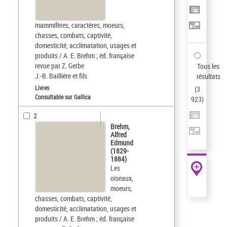
mammifères, caractères, moeurs,
chasses, combats, captivité,
domesticité, acclimatation, usages et
produits / A. E. Brehm ; éd. française
revue par Z. Gerbe
Tous les
J.-B. Baillière et fils
résultats
Livres
(
3
Consultable sur Gallica
923
)
2
Brehm,
Alfred
Edmund
(1829-
1884)
Les
oiseaux,
moeurs,
chasses, combats, captivité,
domesticité, acclimatation, usages et
produits / A. E. Brehm ; éd. française