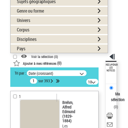
Sujets géographiques
Genre ou forme
Univers
Corpus
Disciplines
Pays
Voir la sélection (
0
)
(
0
)
Ajouter à mes références
RÉCUPÉRER
LES
NOTICES
Tri par :
Date (croissant)
sur 393
10
résultats/page
Ma
1
sélection
Brehm,
(
0
)
Alfred
Edmund
(1829-
1884)
Les