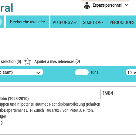
Espace personnel
Recherche avancée
AUTEURS A-Z
SUJETS A-Z
PÉRIODIQUES
(
0
)
 sélection (
0
)
Ajouter à mes références
oissant)
sur 1
10 r
1984
 John (1923-2010)
ruppen und nilpotente Räume : Nachdiplomvorlesung gehalten
-Departement ETH Zürich 1981/82 / von Peter J. Hilton,
iger
ag