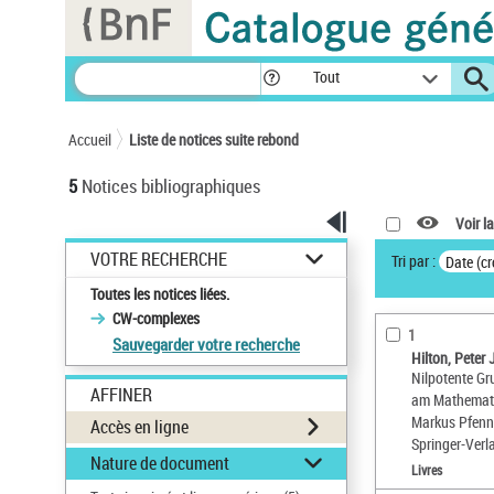
Panneau de gestion des cookies
Tout
Accueil
Liste de notices suite rebond
5
Notices bibliographiques
Voir la
VOTRE RECHERCHE
Tri par :
Date (cr
Toutes les notices liées.
CW-complexes
1
Sauvegarder votre recherche
Hilton, Peter
Nilpotente G
AFFINER
am Mathematik
Markus Pfenn
Accès en ligne
Springer-Verl
Nature de document
Livres