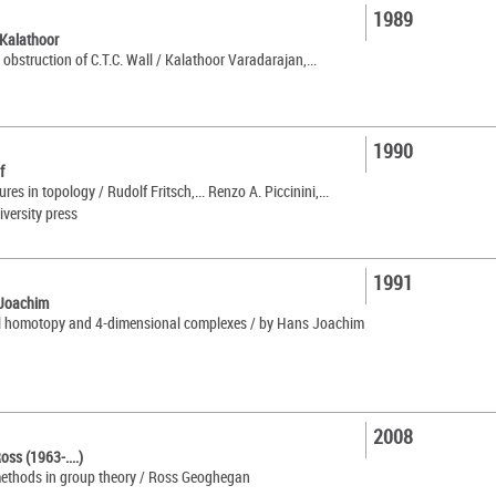
1989
 Kalathoor
 obstruction of C.T.C. Wall / Kalathoor Varadarajan,...
1990
f
ures in topology / Rudolf Fritsch,... Renzo A. Piccinini,...
versity press
1991
 Joachim
l homotopy and 4-dimensional complexes / by Hans Joachim
2008
ss (1963-....)
methods in group theory / Ross Geoghegan