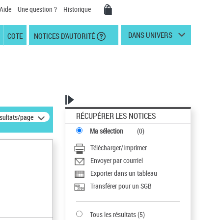
Aide
Une question ?
Historique
DANS UNIVERS
COTE
NOTICES D'AUTORITÉ
RÉCUPÉRER LES NOTICES
ésultats/page
Ma sélection
(
0
)
Télécharger/Imprimer
Envoyer par courriel
Exporter dans un tableau
Transférer pour un SGB
Tous les résultats
(
5
)