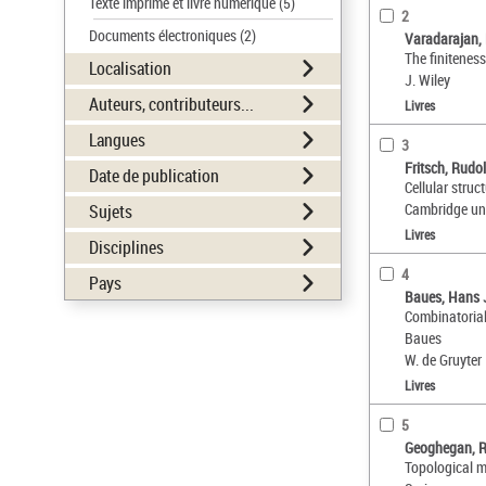
Texte imprimé et livre numérique
(5)
2
Documents électroniques
(2)
Varadarajan,
The finiteness
Localisation
J. Wiley
Auteurs, contributeurs...
Livres
Langues
3
Fritsch, Rudol
Date de publication
Cellular struct
Cambridge uni
Sujets
Livres
Disciplines
4
Pays
Baues, Hans
Combinatoria
Baues
W. de Gruyter
Livres
5
Geoghegan, Ro
Topological 