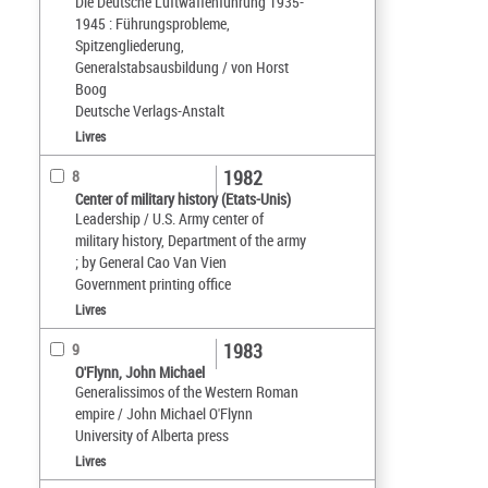
Die Deutsche Luftwaffenführung 1935-
1945 : Führungsprobleme,
Spitzengliederung,
Generalstabsausbildung / von Horst
Boog
Deutsche Verlags-Anstalt
Livres
1982
8
Center of military history (Etats-Unis)
Leadership / U.S. Army center of
military history, Department of the army
; by General Cao Van Vien
Government printing office
Livres
1983
9
O'Flynn, John Michael
Generalissimos of the Western Roman
empire / John Michael O'Flynn
University of Alberta press
Livres