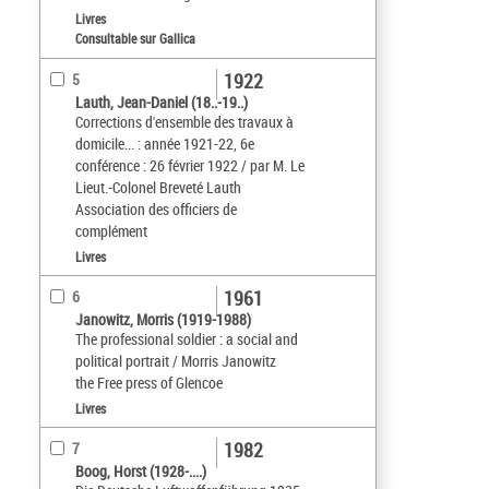
Livres
Consultable sur Gallica
1922
5
Lauth, Jean-Daniel (18..-19..)
Corrections d'ensemble des travaux à
domicile... : année 1921-22, 6e
conférence : 26 février 1922 / par M. Le
Lieut.-Colonel Breveté Lauth
Association des officiers de
complément
Livres
1961
6
Janowitz, Morris (1919-1988)
The professional soldier : a social and
political portrait / Morris Janowitz
the Free press of Glencoe
Livres
1982
7
Boog, Horst (1928-....)