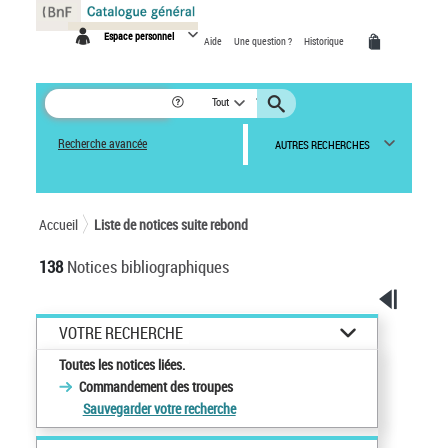
Panneau de gestion des cookies
Espace personnel
Aide
Une question ?
Historique
Tout
Recherche avancée
AUTRES RECHERCHES
Accueil
Liste de notices suite rebond
138
Notices bibliographiques
VOTRE RECHERCHE
Toutes les notices liées.
Commandement des troupes
Sauvegarder votre recherche