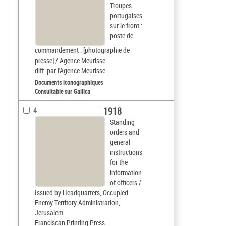
Troupes
portugaises
sur le front :
poste de
commandement : [photographie de
presse] / Agence Meurisse
diff. par l'Agence Meurisse
Documents iconographiques
Consultable sur Gallica
1918
4
Standing
orders and
general
instructions
for the
information
of officers /
Issued by Headquarters, Occupied
Enemy Territory Administration,
Jerusalem
Franciscan Printing Press