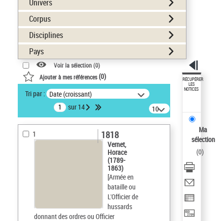
Univers
Corpus
Disciplines
Pays
Voir la sélection (
0
)
(
0
)
Ajouter à mes références
RÉCUPÉRER
LES
NOTICES
Tri par :
Date (croissant)
sur 14
10
résultats/page
Ma
1818
1
sélection
Vernet,
(
0
)
Horace
(1789-
1863)
[Armée en
bataille ou
L'Officier de
hussards
donnant des ordres ou Officier