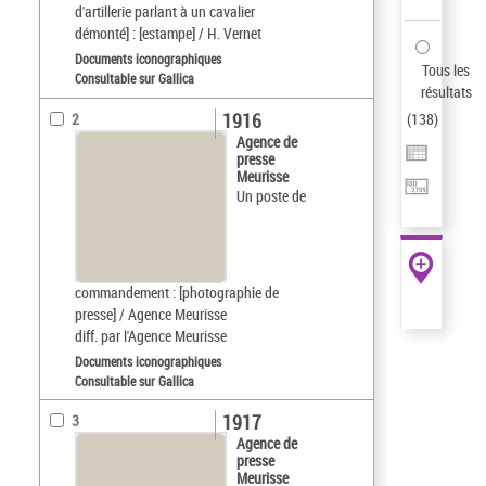
d'artillerie parlant à un cavalier
démonté] : [estampe] / H. Vernet
Documents iconographiques
Tous les
Consultable sur Gallica
résultats
1916
2
(
138
)
Agence de
presse
Meurisse
Un poste de
commandement : [photographie de
presse] / Agence Meurisse
diff. par l'Agence Meurisse
Documents iconographiques
Consultable sur Gallica
1917
3
Agence de
presse
Meurisse