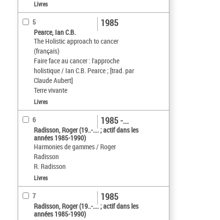
Livres
1985
5
Pearce, Ian C.B.
The Holistic approach to cancer
(français)
Faire face au cancer : l'approche
holistique / Ian C.B. Pearce ; [trad. par
Claude Aubert]
Terre vivante
Livres
1985 -...
6
Radisson, Roger (19..-.... ; actif dans les
années 1985-1990)
Harmonies de gammes / Roger
Radisson
R. Radisson
Livres
1985
7
Radisson, Roger (19..-.... ; actif dans les
années 1985-1990)