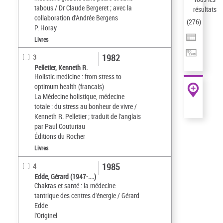
tabous / Dr Claude Bergeret ; avec la
résultats
collaboration d'Andrée Bergens
(
276
)
P. Horay
Livres
1982
3
Pelletier, Kenneth R.
Holistic medicine : from stress to
optimum health (francais)
La Médecine holistique, médecine
totale : du stress au bonheur de vivre /
Kenneth R. Pelletier ; traduit de l'anglais
par Paul Couturiau
Éditions du Rocher
Livres
1985
4
Edde, Gérard (1947-....)
Chakras et santé : la médecine
tantrique des centres d'énergie / Gérard
Edde
l'Originel