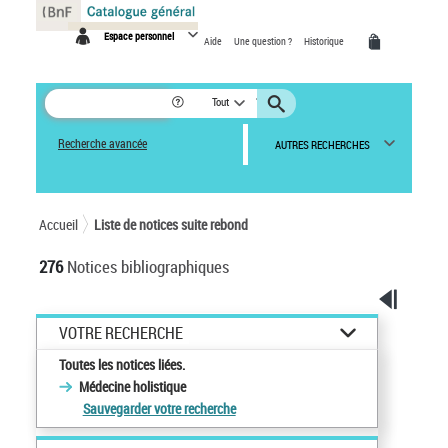
Panneau de gestion des cookies
Espace personnel
Aide
Une question ?
Historique
Tout
Recherche avancée
AUTRES RECHERCHES
Accueil
Liste de notices suite rebond
276
Notices bibliographiques
VOTRE RECHERCHE
Toutes les notices liées.
Médecine holistique
Sauvegarder votre recherche