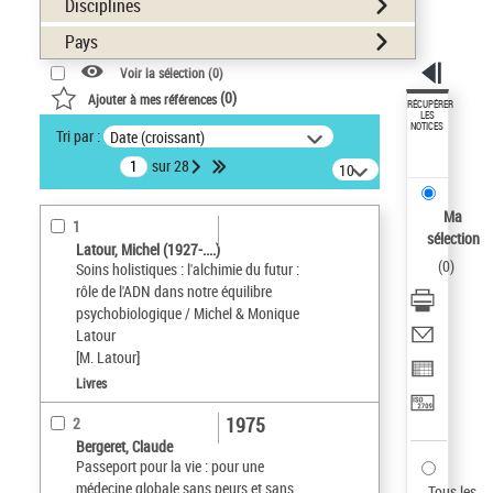
Disciplines
Pays
Voir la sélection (
0
)
(
0
)
Ajouter à mes références
RÉCUPÉRER
LES
NOTICES
Tri par :
Date (croissant)
sur 28
10
résultats/page
Ma
1
sélection
Latour, Michel (1927-....)
(
0
)
Soins holistiques : l'alchimie du futur :
rôle de l'ADN dans notre équilibre
psychobiologique / Michel & Monique
Latour
[M. Latour]
Livres
1975
2
Bergeret, Claude
Passeport pour la vie : pour une
médecine globale sans peurs et sans
Tous les