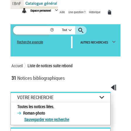
Panneau de gestion des cookies
Espace personnel
Aide
Une question ?
Historique
Tout
Recherche avancée
AUTRES RECHERCHES
Accueil
Liste de notices suite rebond
31
Notices bibliographiques
VOTRE RECHERCHE
Toutes les notices liées.
Roman-photo
Sauvegarder votre recherche