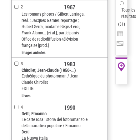
1967
2
Tous les
Les romans photos / Gilbert Larriaga,
résultats
réal. ; Jacques Garnier, reportage ;
(
31
)
Hubert Serra, madame Régis-Leroi,
Frank Alamo... [et al.], participants
Office de radiodiffusion-télévision
française [prod.]
Images animées
1983
3
Chirollet, Jean-Claude (1950-....)
Esthétique du photoroman / Jean-
Claude Chirollet
EDILIG
Livres
1990
4
Detti, Ermanno
Le carte rosa : storia del fotoromanzo e
della narrativa popolare / Ermanno
Detti
La Nuova Italia