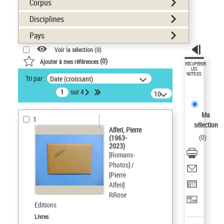
Corpus
Disciplines
Pays
Voir la sélection (
0
)
(
0
)
Ajouter à mes références
RÉCUPÉRER
LES
NOTICES
Tri par :
Date (croissant)
sur 4
10
résultats/page
Ma
1
sélection
Alferi, Pierre
(
0
)
(1963-
2023)
[Romans-
Photos] /
[Pierre
Alferi]
RRose
Editions
Livres