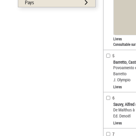
Pays
Livres
Consultable sur
5
Barretto, Cast
Povoamento e 
Barretto
J. Olympio
Livres
6
Sauvy, Alfred
De Malthus à
Ed. Denoël
Livres
7