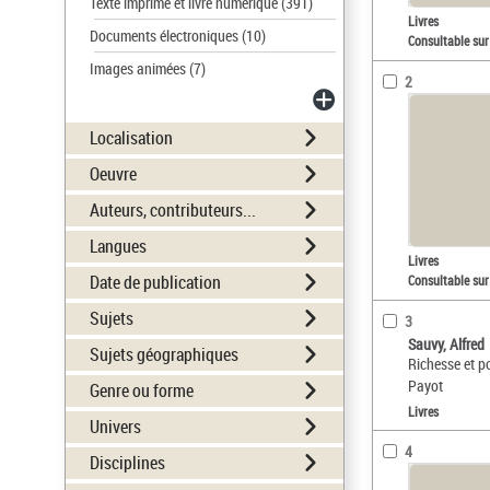
Texte imprimé et livre numérique
(391)
Livres
Documents électroniques
(10)
Consultable sur
Images animées
(7)
2
Localisation
Oeuvre
Auteurs, contributeurs...
Langues
Livres
Date de publication
Consultable sur
Sujets
3
Sauvy, Alfred
Sujets géographiques
Richesse et po
Payot
Genre ou forme
Livres
Univers
4
Disciplines