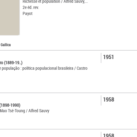
Richesse et population / Alfred Sauvy,...
2e éd. rev.
Payot
 Gallica
1951
ro (1889-19..)
população : política populacional brasileira / Castro
1958
 (1898-1990)
 Mao Tsé-Toung / Alfred Sauvy
1958