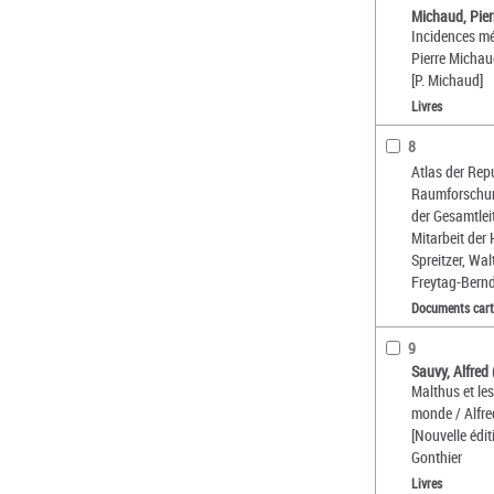
Michaud, Pier
Incidences mé
Pierre Micha
[P. Michaud]
Livres
8
Atlas der Rep
Raumforschung
der Gesamtlei
Mitarbeit der
Spreitzer, Wa
Freytag-Bernd
Documents car
9
Sauvy, Alfred
Malthus et les
monde / Alfred
[Nouvelle édit
Gonthier
Livres