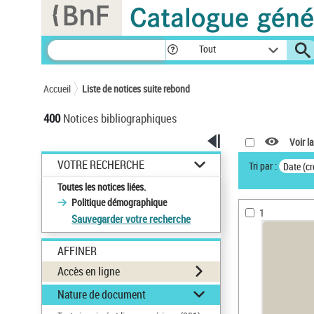
Panneau de gestion des cookies
Tout
Accueil
Liste de notices suite rebond
400
Notices bibliographiques
Voir la
VOTRE RECHERCHE
Tri par :
Date (cr
Toutes les notices liées.
Politique démographique
1
Sauvegarder votre recherche
AFFINER
Accès en ligne
Nature de document