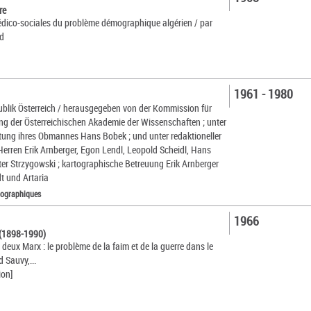
re
dico-sociales du problème démographique algérien / par
ud
1961 - 1980
ublik Österreich / herausgegeben von der Kommission für
 der Österreichischen Akademie der Wissenschaften ; unter
tung ihres Obmannes Hans Bobek ; und unter redaktioneller
 Herren Erik Arnberger, Egon Lendl, Leopold Scheidl, Hans
lter Strzygowski ; kartographische Betreuung Erik Arnberger
t und Artaria
tographiques
1966
 (1898-1990)
 deux Marx : le problème de la faim et de la guerre dans le
 Sauvy,...
ion]