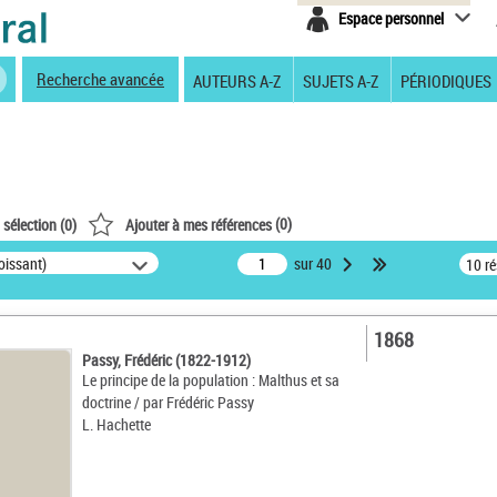
Espace personnel
Recherche avancée
AUTEURS A-Z
SUJETS A-Z
PÉRIODIQUES
(
0
)
 sélection (
0
)
Ajouter à mes références
oissant)
sur 40
10 r
1868
Passy, Frédéric (1822-1912)
Le principe de la population : Malthus et sa
doctrine / par Frédéric Passy
L. Hachette