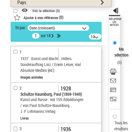
Pays
Voir la sélection (
0
)
(
0
)
Ajouter à mes références
RÉCUPÉRER
LES
NOTICES
Tri par :
Date (croissant)
sur 18
10
résultats/page
Ma
1
sélection
1937 : Kunst und Macht ; Hitlers
(
0
)
Sonderauftrag Linz / Erwin Leiser, réal.
Absolute Medien [éd.]
Images animées
1928
2
Schultze Naumburg, Paul (1869-1949)
Kunst und Rasse : mit 159 Abbildungen
/ von Paul Schultze-Naumburg...
J. F. Lehmanns Verlag
Livres
Tous les
1936
résultats
3