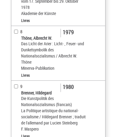
vom 17. September bis 29. Oktober
1978
Akademie der Künste
Livres
1979
8
Thöne, Albrecht W.
Das Licht der Arier : Licht- , Feuer- und
Dunkelsymbolik des
Nationalsozialismus / Albrecht W.
Thöne
Minerva-Publikation
Livres
1980
9
Brenner, Hildegard
Die Kunstpolitik des
Nationalsozialismus (francais)
La Politique artistique du national-
socialisme / Hildegard Brenner ; traduit
de l'allemand par Lucien Steinberg
F. Maspero
Livres