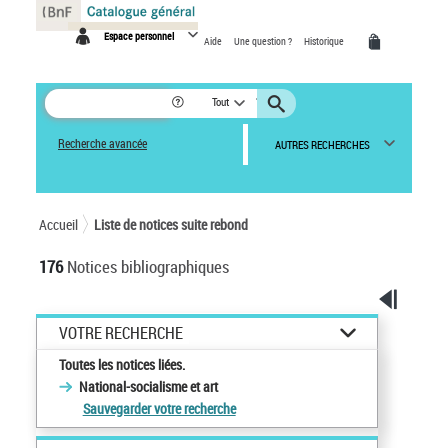
Panneau de gestion des cookies
Espace personnel
Aide
Une question ?
Historique
Tout
Recherche avancée
AUTRES RECHERCHES
Accueil
Liste de notices suite rebond
176
Notices bibliographiques
VOTRE RECHERCHE
Toutes les notices liées.
National-socialisme et art
Sauvegarder votre recherche