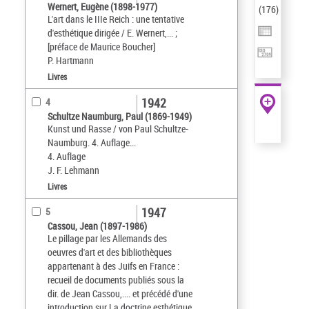
Wernert, Eugène (1898-1977)
(
176
)
L'art dans le IIIe Reich : une tentative
d'esthétique dirigée / E. Wernert,... ;
[préface de Maurice Boucher]
P. Hartmann
Livres
1942
4
Schultze Naumburg, Paul (1869-1949)
Kunst und Rasse / von Paul Schultze-
Naumburg. 4. Auflage...
4. Auflage
J. F. Lehmann
Livres
1947
5
Cassou, Jean (1897-1986)
Le pillage par les Allemands des
oeuvres d'art et des bibliothèques
appartenant à des Juifs en France :
recueil de documents publiés sous la
dir. de Jean Cassou,.... et précédé d'une
introduction sur La doctrine esthétique