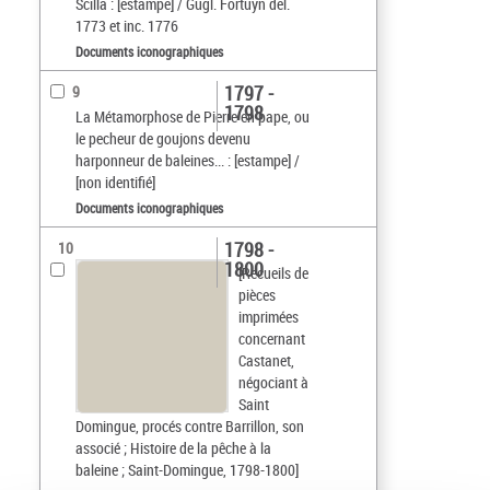
Scilla : [estampe] / Gugl. Fortuyn del.
1773 et inc. 1776
Documents iconographiques
1797 -
9
1798
La Métamorphose de Pierre en pape, ou
le pecheur de goujons devenu
harponneur de baleines... : [estampe] /
[non identifié]
Documents iconographiques
1798 -
10
1800
[Recueils de
pièces
imprimées
concernant
Castanet,
négociant à
Saint
Domingue, procés contre Barrillon, son
associé ; Histoire de la pêche à la
baleine ; Saint-Domingue, 1798-1800]