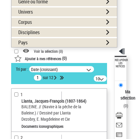
Genre ou forme
Univers
Corpus
Disciplines
Pays
Voir la sélection (
0
)
(
0
)
Ajouter à mes références
RÉCUPÉRER
LES
NOTICES
Tri par :
Date (croissant)
sur 12
10
résultats/page
Ma
1
sélection
Llanta, Jacques-François (1807-1864)
(
0
)
BALEINE. // (Navire à la pêche de la
Baleine.) / Dessiné par Llanta
Dezobry, E. Magdeleine et Cie
Documents iconographiques
2