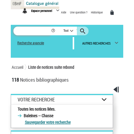
Panneau de gestion des cookies
Espace personnel
Aide
Une question ?
Historique
Tout
Recherche avancée
AUTRES RECHERCHES
Accueil
Liste de notices suite rebond
118
Notices bibliographiques
VOTRE RECHERCHE
Toutes les notices liées.
Baleines -- Chasse
Sauvegarder votre recherche