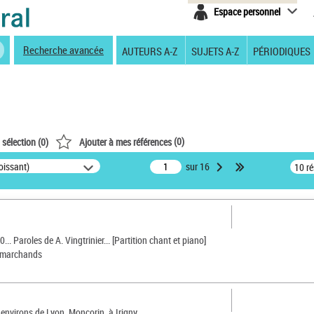
Espace personnel
Recherche avancée
AUTEURS A-Z
SUJETS A-Z
PÉRIODIQUES
(
0
)
 sélection (
0
)
Ajouter à mes références
oissant)
sur 16
10 r
.. Paroles de A. Vingtrinier... [Partition chant et piano]
s marchands
environs de Lyon. Moncorin, à Irigny