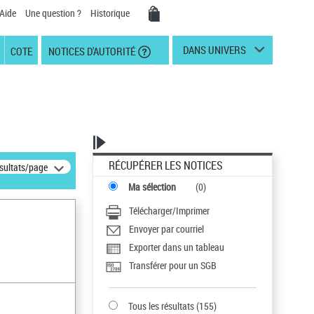
Aide
Une question ?
Historique
DANS UNIVERS
COTE
NOTICES D'AUTORITÉ
RÉCUPÉRER LES NOTICES
ésultats/page
Ma sélection
(
0
)
Télécharger/Imprimer
Envoyer par courriel
Exporter dans un tableau
Transférer pour un SGB
Tous les résultats
(
155
)