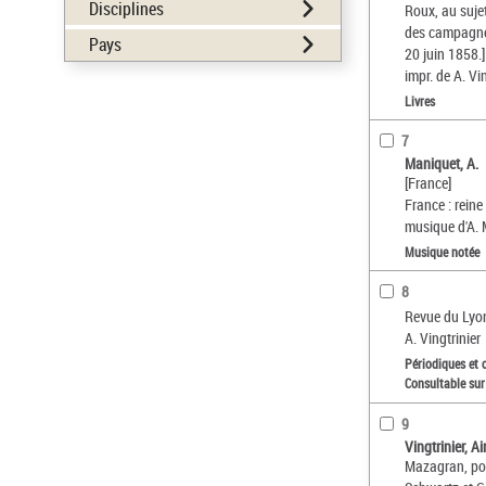
Disciplines
Roux, au sujet
des campagnes"
Pays
20 juin 1858.]
impr. de A. Vi
Livres
7
Maniquet, A.
[France]
France : reine
musique d'A.
Musique notée
8
Revue du Lyon
A. Vingtrinier
Périodiques et 
Consultable sur
9
Vingtrinier, 
Mazagran, po