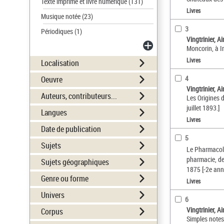
Texte imprimé et livre numérique
(131)
Livres
Musique notée
(23)
3
Périodiques
(1)
Vingtrinier, 
Moncorin, à Iri
Livres
Localisation
4
Oeuvre
Vingtrinier, 
Auteurs, contributeurs...
Les Origines d
juillet 1893.]
Langues
Livres
Date de publication
5
Sujets
Le Pharmacolo
pharmacie, de 
Sujets géographiques
1875 [-2e anné
Genre ou forme
Livres
Univers
6
Vingtrinier, 
Corpus
Simples notes