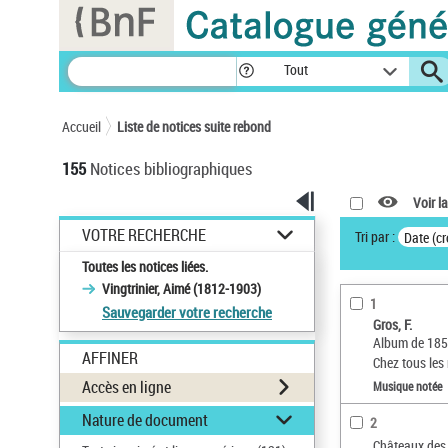
Panneau de gestion des cookies
Tout
Accueil
Liste de notices suite rebond
155
Notices bibliographiques
Voir la
VOTRE RECHERCHE
Tri par :
Date (cr
Toutes les notices liées.
Vingtrinier, Aimé (1812-1903)
1
Sauvegarder votre recherche
Gros, F.
Album de 1850.
AFFINER
Chez tous le
Accès en ligne
Musique notée
Nature de document
2
Châteaux des 