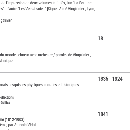
 de l'impression de deux volumes intitulés, l'un "La Fortune
... l'autre "Les Vers à soie..." [Signé : Aimé Vingtrinier ; Lyon,
ngtrinier
18..
 du monde : choeur avec orchestre / paroles de Vingtrinier ;
 Maniquet
1835 - 1924
nais : esquisses physiques, morales et historiques
collections
 Gallica
1841
Aimé (1812-1903)
ème, par Antonin Vidal