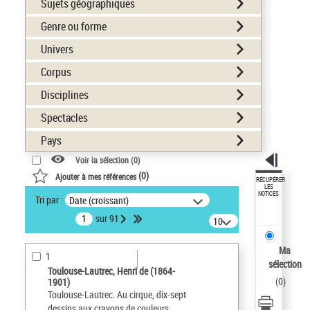
Sujets géographiques
Genre ou forme
Univers
Corpus
Disciplines
Spectacles
Pays
Voir la sélection (
0
)
(
0
)
Ajouter à mes références
RÉCUPÉRER
LES
NOTICES
Tri par :
Date (croissant)
sur 91
10
résultats/page
Ma
1
sélection
Toulouse-Lautrec, Henri de (1864-
(
0
)
1901)
Toulouse-Lautrec. Au cirque, dix-sept
dessins aux crayons de couleurs