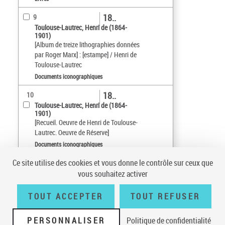
18..
9
Toulouse-Lautrec, Henri de (1864-
1901)
[Album de treize lithographies données
par Roger Marx] : [estampe] / Henri de
Toulouse-Lautrec
Documents iconographiques
18..
10
Toulouse-Lautrec, Henri de (1864-
1901)
[Recueil. Oeuvre de Henri de Toulouse-
Lautrec. Oeuvre de Réserve]
Documents iconographiques
Ce site utilise des cookies et vous donne le contrôle sur ceux que
Tri par :
Date (croissant)
vous souhaitez activer
sur 91
10
résultats/page
TOUT ACCEPTER
TOUT REFUSER
PERSONNALISER
Politique de confidentialité
Conditions générales d'utilisation
|
A propos
|
Plan du site
|
Écrire à la