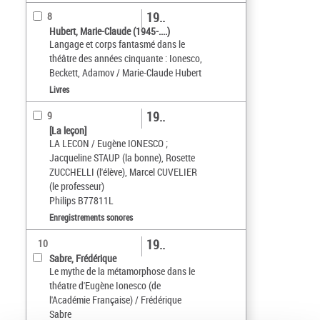
19..
8
Hubert, Marie-Claude (1945-....)
Langage et corps fantasmé dans le
théâtre des années cinquante : Ionesco,
Beckett, Adamov / Marie-Claude Hubert
Livres
19..
9
[La leçon]
LA LECON / Eugène IONESCO ;
Jacqueline STAUP (la bonne), Rosette
ZUCCHELLI (l'élève), Marcel CUVELIER
(le professeur)
Philips B77811L
Enregistrements sonores
19..
10
Sabre, Frédérique
Le mythe de la métamorphose dans le
théatre d'Eugène Ionesco (de
l'Académie Française) / Frédérique
Sabre