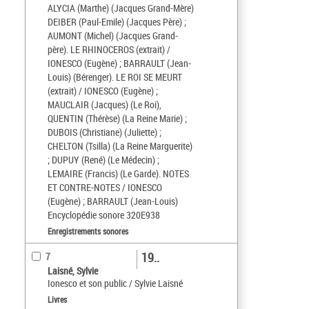
ALYCIA (Marthe) (Jacques Grand-Mère)
DEIBER (Paul-Emile) (Jacques Père) ;
AUMONT (Michel) (Jacques Grand-
père). LE RHINOCEROS (extrait) /
IONESCO (Eugène) ; BARRAULT (Jean-
Louis) (Bérenger). LE ROI SE MEURT
(extrait) / IONESCO (Eugène) ;
MAUCLAIR (Jacques) (Le Roi),
QUENTIN (Thérèse) (La Reine Marie) ;
DUBOIS (Christiane) (Juliette) ;
CHELTON (Tsilla) (La Reine Marguerite)
; DUPUY (René) (Le Médecin) ;
LEMAIRE (Francis) (Le Garde). NOTES
ET CONTRE-NOTES / IONESCO
(Eugène) ; BARRAULT (Jean-Louis)
Encyclopédie sonore 320E938
Enregistrements sonores
19..
7
Laisné, Sylvie
Ionesco et son public / Sylvie Laisné
Livres