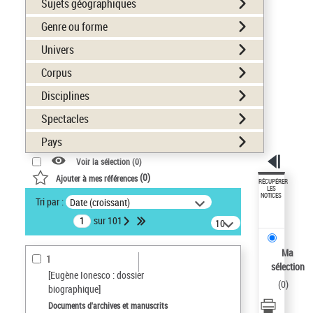
Sujets géographiques
Genre ou forme
Univers
Corpus
Disciplines
Spectacles
Pays
Voir la sélection (
0
)
(
0
)
Ajouter à mes références
RÉCUPÉRER
LES
NOTICES
Tri par :
Date (croissant)
sur 101
10
résultats/page
Ma
1
sélection
[Eugène Ionesco : dossier
(
0
)
biographique]
Documents d'archives et manuscrits