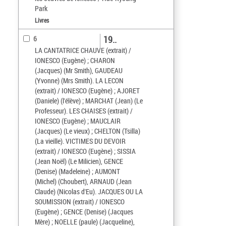
Park
Livres
19..
6
LA CANTATRICE CHAUVE (extrait) /
IONESCO (Eugène) ; CHARON
(Jacques) (Mr Smith), GAUDEAU
(Yvonne) (Mrs Smith). LA LECON
(extrait) / IONESCO (Eugène) ; AJORET
(Daniele) (l'élève) ; MARCHAT (Jean) (Le
Professeur). LES CHAISES (extrait) /
IONESCO (Eugène) ; MAUCLAIR
(Jacques) (Le vieux) ; CHELTON (Tsilla)
(La vieille). VICTIMES DU DEVOIR
(extrait) / IONESCO (Eugène) ; SISSIA
(Jean Noël) (Le Milicien), GENCE
(Denise) (Madeleine) ; AUMONT
(Michel) (Choubert), ARNAUD (Jean
Claude) (Nicolas d'Eu). JACQUES OU LA
SOUMISSION (extrait) / IONESCO
(Eugène) ; GENCE (Denise) (Jacques
Mère) ; NOELLE (paule) (Jacqueline),