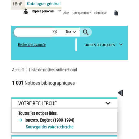
Panneau de gestion des cookies
Espace personnel
Aide
Une question ?
Historique
Tout
Recherche avancée
AUTRES RECHERCHES
Accueil
Liste de notices suite rebond
1 001
Notices bibliographiques
VOTRE RECHERCHE
Toutes les notices liées.
Ionesco, Eugène (1909-1994)
Sauvegarder votre recherche