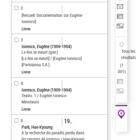
2
[Recueil. Documentation sur Eugène
Ionesco]
Livres
3
Ionesco, Eugène (1909-1994)
Tous les
Le Roi se meurt (grec)
résultats
[Le Roi se meurt] / [Eugène Ionesco]
[Parisianou S.A.]
(
1
001
)
Livres
4
Ionesco, Eugène (1909-1994)
Teatro. 1 / Eugène Ionesco
Minotauro
Livres
19..
5
Park, Hae-Kyoung
A la recherche du paradis perdu dans
les oeuvres de Ionesco / Hae-Kyoung