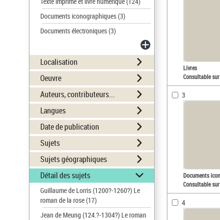
Texte imprimé et livre numérique
(124)
Documents iconographiques
(3)
Documents électroniques
(3)
Localisation
Livres
Oeuvre
Consultable sur
Auteurs, contributeurs...
3
Langues
Date de publication
Sujets
Sujets géographiques
Détail des sujets
Documents ico
Consultable sur
Guillaume de Lorris (1200?-1260?) Le
roman de la rose
(17)
4
Jean de Meung (124.?-1304?) Le roman