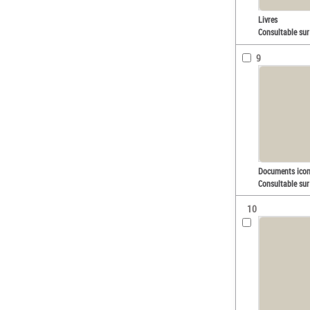
Livres
Consultable sur
9
Documents ico
Consultable sur
10