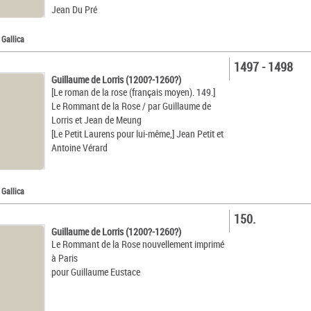
Jean Du Pré
 Gallica
1497 - 1498
Guillaume de Lorris (1200?-1260?)
[Le roman de la rose (français moyen). 149.]
Le Rommant de la Rose / par Guillaume de
Lorris et Jean de Meung
[Le Petit Laurens pour lui-même,] Jean Petit et
Antoine Vérard
 Gallica
150.
Guillaume de Lorris (1200?-1260?)
Le Rommant de la Rose nouvellement imprimé
à Paris
pour Guillaume Eustace