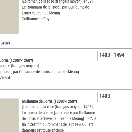
[Le roman de la rose (français moyen). 1487]
Le Rommant de la Rose , par Guillaume de
Lorris et Jean de Meung
Guillaume Le Roy
 Gallica
1493 - 1494
Lorris (1200?-1260?)
la rose (français moyen)]
a Rose , par Guillaume de Lorris et Jean de Meung
Vérard
1493
Guillaume de Lorris (1200?-1260?)
[Le roman de la rose (français moyen). 1493]
Le roman de la rose [commencé par Guillaume
de Lorris et achevé par Jean de Meung]... - "A la
fin :" Cest fin du rommant de la rose // Ou lart
damours est toute enclose