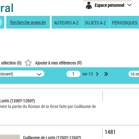
Espace personnel
Recherche avancée
AUTEURS A-Z
SUJETS A-Z
PÉRIODIQUES
(
0
)
 sélection (
0
)
Ajouter à mes références
oissant)
sur 13
10 r
Lorris (1200?-1260?)
inent la partie du Roman de la Rose faite par Guillaume de
1481
Guillaume de Lorris (1200?-1260?)