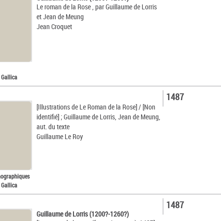
Le roman de la Rose , par Guillaume de Lorris
et Jean de Meung
Jean Croquet
 Gallica
1487
[Illustrations de Le Roman de la Rose] / [Non
identifié] ; Guillaume de Lorris, Jean de Meung,
aut. du texte
Guillaume Le Roy
nographiques
 Gallica
1487
Guillaume de Lorris (1200?-1260?)