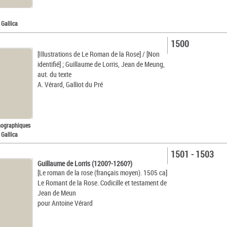
 Gallica
1500
[Illustrations de Le Roman de la Rose] / [Non
identifié] ; Guillaume de Lorris, Jean de Meung,
aut. du texte
A. Vérard, Galliot du Pré
nographiques
 Gallica
1501 - 1503
Guillaume de Lorris (1200?-1260?)
[Le roman de la rose (français moyen). 1505 ca]
Le Romant de la Rose. Codicille et testament de
Jean de Meun
pour Antoine Vérard