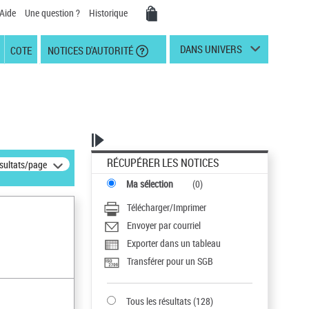
Aide
Une question ?
Historique
DANS UNIVERS
COTE
NOTICES D'AUTORITÉ
RÉCUPÉRER LES NOTICES
ésultats/page
Ma sélection
(
0
)
Télécharger/Imprimer
Envoyer par courriel
Exporter dans un tableau
Transférer pour un SGB
Tous les résultats
(
128
)