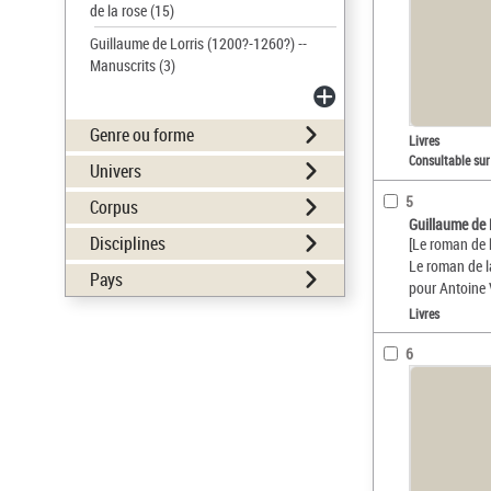
de la rose
(15)
Guillaume de Lorris (1200?-1260?) --
Manuscrits
(3)
Genre ou forme
Livres
Consultable sur
Univers
5
Corpus
Guillaume de 
Disciplines
[Le roman de 
Le roman de l
Pays
pour Antoine 
Livres
6