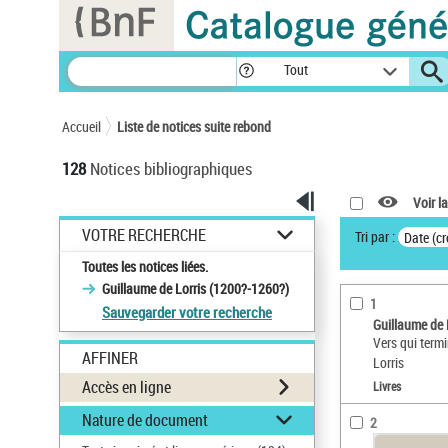
Panneau de gestion des cookies
Tout
Accueil
Liste de notices suite rebond
128
Notices bibliographiques
Voir la
VOTRE RECHERCHE
Tri par :
Date (cr
Toutes les notices liées.
Guillaume de Lorris (1200?-1260?)
1
Sauvegarder votre recherche
Guillaume de 
Vers qui term
AFFINER
Lorris
Accès en ligne
Livres
Nature de document
2