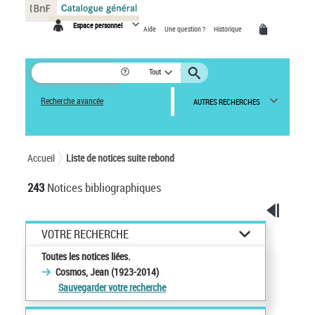
Panneau de gestion des cookies
Espace personnel
Aide
Une question ?
Historique
Tout
Recherche avancée
AUTRES RECHERCHES
Accueil
Liste de notices suite rebond
243
Notices bibliographiques
VOTRE RECHERCHE
Toutes les notices liées.
Cosmos, Jean (1923-2014)
Sauvegarder votre recherche