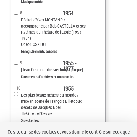
Musique notée
1954
8
Récital d'Yves MONTAND /
accompagné par Bob CASTELLA et ses
Rythmes au Théâtre de l'Etoile (1953-
1954)
Odéon OSX101
Enregistrements sonores
1955 -
9
1977
[Jean Cosmos : dossier biographique]
Documents d'archives et manuscrits
1955
10
Les plus beaux métiers du monde /
mise en scène de François Billetdoux ;
décors de Jacques Noël
Théâtre de l'Oeuvre
Spectacles
Ce site utilise des cookies et vous donne le contrôle sur ceux que
Tri par :
Date (croissant)