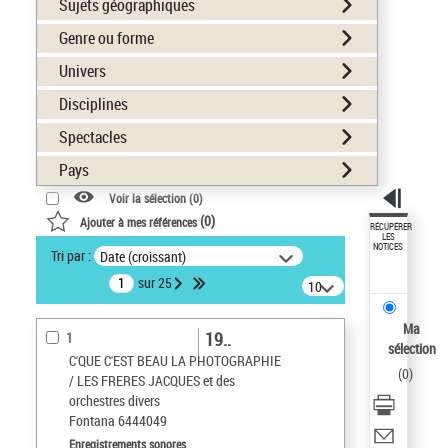
Sujets géographiques
Genre ou forme
Univers
Disciplines
Spectacles
Pays
Voir la sélection (
0
)
(
0
)
Ajouter à mes références
RÉCUPÉRER
LES
NOTICES
Tri par :
Date (croissant)
sur 25
10
résultats/page
Ma
19..
1
sélection
C'QUE C'EST BEAU LA PHOTOGRAPHIE
(
0
)
/ LES FRERES JACQUES et des
orchestres divers
Fontana 6444049
Enregistrements sonores