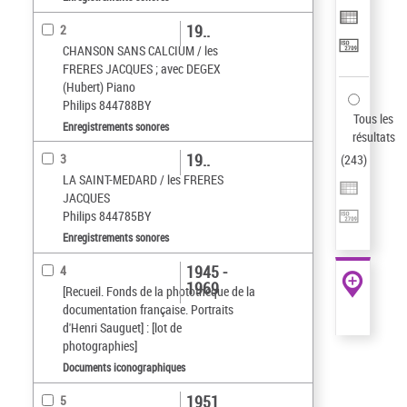
19..
2
CHANSON SANS CALCIUM / les
FRERES JACQUES ; avec DEGEX
(Hubert) Piano
Philips 844788BY
Tous les
Enregistrements sonores
résultats
19..
3
(
243
)
LA SAINT-MEDARD / les FRERES
JACQUES
Philips 844785BY
Enregistrements sonores
1945 -
4
1969
[Recueil. Fonds de la photothèque de la
documentation française. Portraits
d'Henri Sauguet] : [lot de
photographies]
Documents iconographiques
1951
5