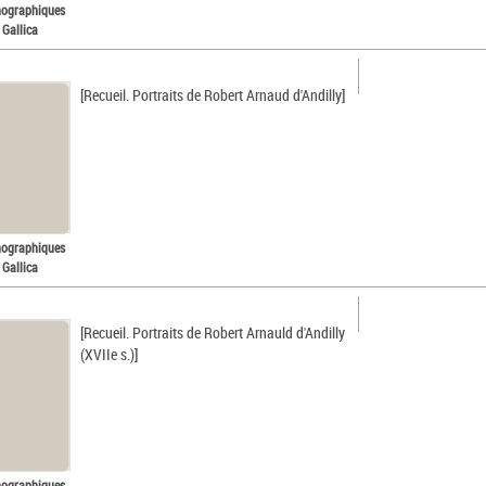
nographiques
 Gallica
[Recueil. Portraits de Robert Arnaud d'Andilly]
nographiques
 Gallica
[Recueil. Portraits de Robert Arnauld d'Andilly
(XVIIe s.)]
nographiques