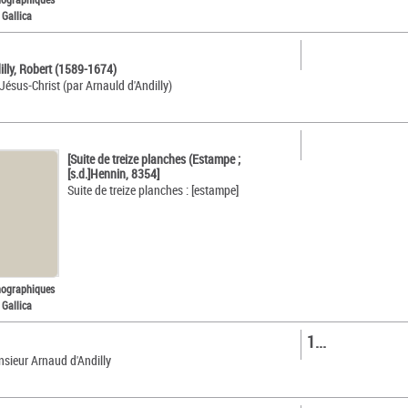
 Gallica
illy, Robert (1589-1674)
Jésus-Christ (par Arnauld d'Andilly)
[Suite de treize planches (Estampe ;
[s.d.]Hennin, 8354]
Suite de treize planches : [estampe]
nographiques
 Gallica
1...
nsieur Arnaud d'Andilly