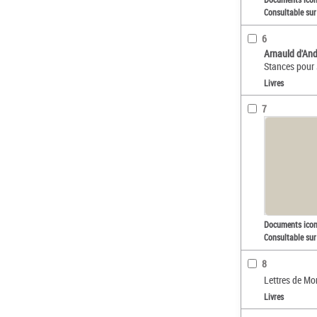
Consultable sur
6
Arnauld d'And
Stances pour 
Livres
7
Documents ico
Consultable sur
8
Lettres de Mo
Livres