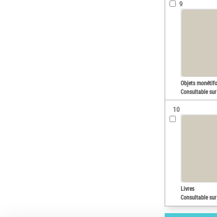
9
Objets monétif
Consultable sur
10
Livres
Consultable sur