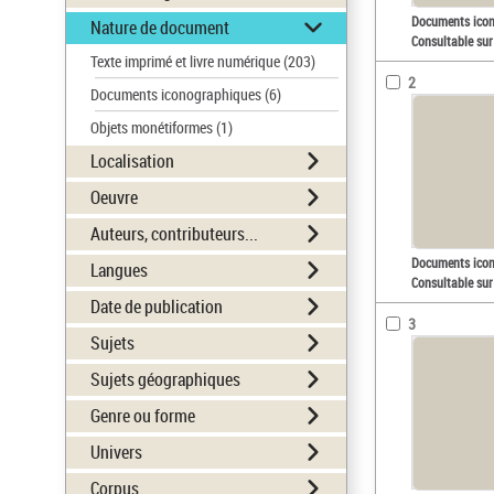
Documents ico
Nature de document
Consultable sur
Texte imprimé et livre numérique
(203)
2
Documents iconographiques
(6)
Objets monétiformes
(1)
Localisation
Oeuvre
Auteurs, contributeurs...
Documents ico
Langues
Consultable sur
Date de publication
3
Sujets
Sujets géographiques
Genre ou forme
Univers
Corpus