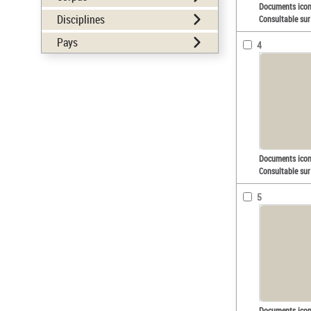
Documents ico
Disciplines
Consultable sur
Pays
4
Documents ico
Consultable sur
5
Documents ico