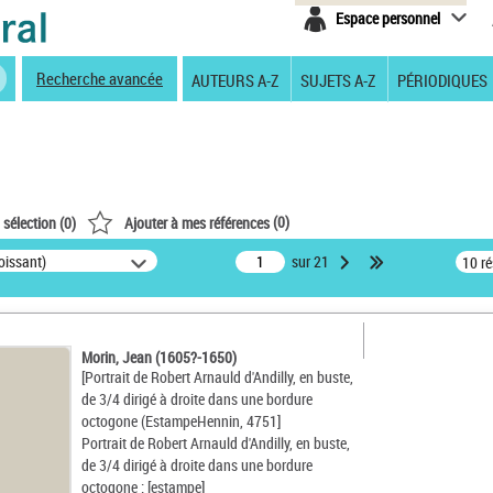
Espace personnel
Recherche avancée
AUTEURS A-Z
SUJETS A-Z
PÉRIODIQUES
(
0
)
 sélection (
0
)
Ajouter à mes références
oissant)
sur 21
10 r
Morin, Jean (1605?-1650)
[Portrait de Robert Arnauld d'Andilly, en buste,
de 3/4 dirigé à droite dans une bordure
octogone (EstampeHennin, 4751]
Portrait de Robert Arnauld d'Andilly, en buste,
de 3/4 dirigé à droite dans une bordure
octogone : [estampe]