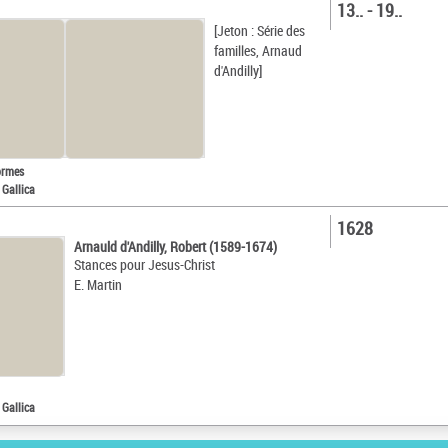
13.. - 19..
[Jeton : Série des
familles, Arnaud
d'Andilly]
ormes
 Gallica
1628
Arnauld d'Andilly, Robert (1589-1674)
Stances pour Jesus-Christ
E. Martin
 Gallica