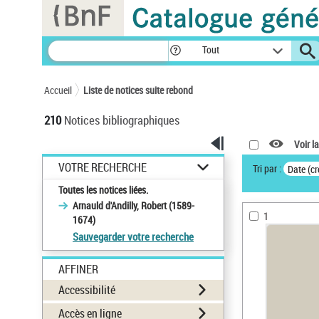
Panneau de gestion des cookies
Tout
Accueil
Liste de notices suite rebond
210
Notices bibliographiques
Voir la
VOTRE RECHERCHE
Tri par :
Date (cr
Toutes les notices liées.
Arnauld d'Andilly, Robert (1589-
1
1674)
Sauvegarder votre recherche
AFFINER
Accessibilité
Accès en ligne