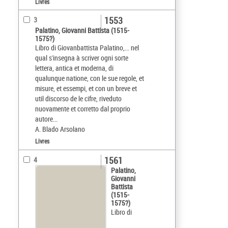
Livres
1553
3
Palatino, Giovanni Battista (1515-
1575?)
Libro di Giovanbattista Palatino,... nel
qual s'insegna à scriver ogni sorte
lettera, antica et moderna, di
qualunque natione, con le sue regole, et
misure, et essempi, et con un breve et
util discorso de le cifre, riveduto
nuovamente et corretto dal proprio
autore...
A. Blado Arsolano
Livres
1561
4
Palatino,
Giovanni
Battista
(1515-
1575?)
Libro di