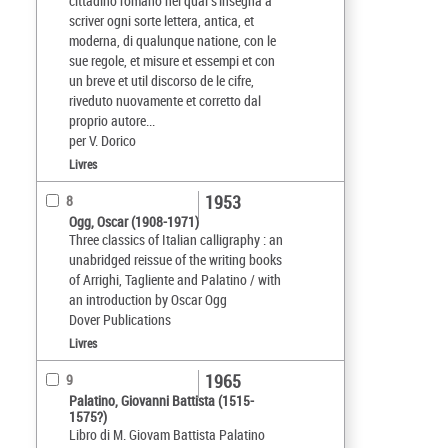
cittadino romano nel qual s'insegna a
scriver ogni sorte lettera, antica, et
moderna, di qualunque natione, con le
sue regole, et misure et essempi et con
un breve et util discorso de le cifre,
riveduto nuovamente et corretto dal
proprio autore...
per V. Dorico
Livres
1953
8
Ogg, Oscar (1908-1971)
Three classics of Italian calligraphy : an
unabridged reissue of the writing books
of Arrighi, Tagliente and Palatino / with
an introduction by Oscar Ogg
Dover Publications
Livres
1965
9
Palatino, Giovanni Battista (1515-
1575?)
Libro di M. Giovam Battista Palatino