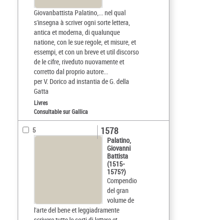
Giovanbattista Palatino,... nel qual
s'insegna à scriver ogni sorte lettera,
antica et moderna, di qualunque
natione, con le sue regole, et misure, et
essempi, et con un breve et util discorso
de le cifre, riveduto nuovamente et
corretto dal proprio autore...
per V. Dorico ad instantia de G. della
Gatta
Livres
Consultable sur Gallica
1578
5
Palatino,
Giovanni
Battista
(1515-
1575?)
Compendio
del gran
volume de
l'arte del bene et leggiadramente
scrivere tutte le sorti di lettere et