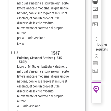
nel qual s'insegna a scrivere ogni sorte
lettera antica e moderna, di qualunque
natione, con le sue regole et misure et
essempi, et con un breve et utile
discorso de le cifre riveduto
nuovamente et corretto dal proprio
autore...
per A. Blado Asolano
Livres
Tous les
résultats
1547
2
(
9
)
Palatino, Giovanni Battista (1515-
1575?)
Libro di M. Giovanbattista Palatino,...
nel qual s'insegna a scrivere ogni sorte
lettera antica e moderna, di qualunque
natione, con le sue regole et misure et
essempi, et con un breve et utile
discorso de le cifre riveduto
nuovamente et corretto dal proprio
autore...
A. Blado Asolano