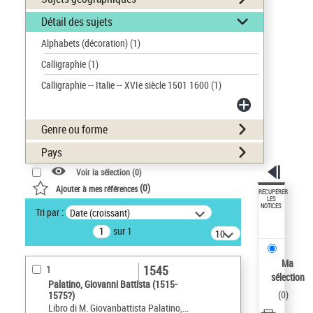
Détail des sujets
Alphabets (décoration)
(1)
Calligraphie
(1)
Calligraphie -- Italie -- XVIe siècle 1501 1600
(1)
Genre ou forme
Pays
Voir la sélection (
0
)
(
0
)
Ajouter à mes références
RÉCUPÉRER
LES
NOTICES
Tri par :
Date (croissant)
sur 1
10
résultats/page
Ma
1545
1
sélection
Palatino, Giovanni Battista (1515-
(
0
)
1575?)
Libro di M. Giovanbattista Palatino,...