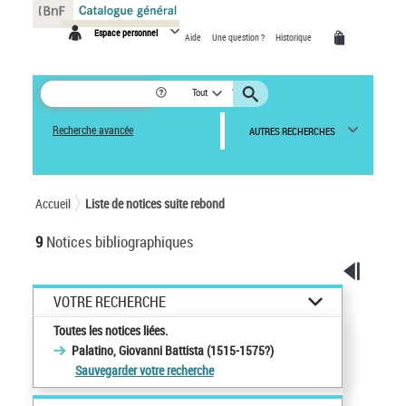
Panneau de gestion des cookies
Espace personnel
Aide
Une question ?
Historique
Tout
Recherche avancée
AUTRES RECHERCHES
Accueil
Liste de notices suite rebond
9
Notices bibliographiques
VOTRE RECHERCHE
Toutes les notices liées.
Palatino, Giovanni Battista (1515-1575?)
Sauvegarder votre recherche