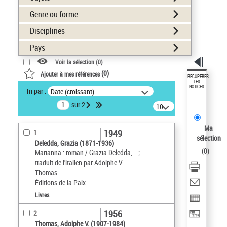
Genre ou forme
Disciplines
Pays
Voir la sélection (
0
)
(
0
)
Ajouter à mes références
RÉCUPÉRER
LES
NOTICES
Tri par :
Date (croissant)
sur 2
10
résultats/page
Ma
1949
1
sélection
Deledda, Grazia (1871-1936)
(
0
)
Marianna : roman / Grazia Deledda,... ;
traduit de l'italien par Adolphe V.
Thomas
Éditions de la Paix
Livres
1956
2
Thomas, Adolphe V. (1907-1984)