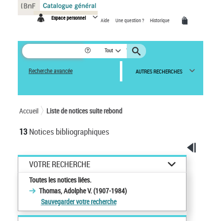
Panneau de gestion des cookies
Espace personnel
Aide
Une question ?
Historique
Tout
Recherche avancée
AUTRES RECHERCHES
Accueil
Liste de notices suite rebond
13
Notices bibliographiques
VOTRE RECHERCHE
Toutes les notices liées.
Thomas, Adolphe V. (1907-1984)
Sauvegarder votre recherche