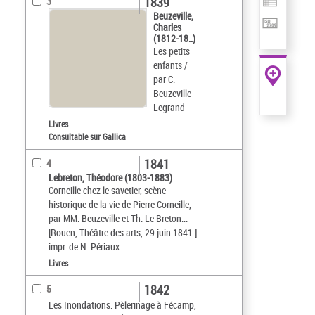
1839
3
Beuzeville,
Charles
(1812-18..)
Les petits
enfants /
par C.
Beuzeville
Legrand
Livres
Consultable sur Gallica
1841
4
Lebreton, Théodore (1803-1883)
Corneille chez le savetier, scène
historique de la vie de Pierre Corneille,
par MM. Beuzeville et Th. Le Breton...
[Rouen, Théâtre des arts, 29 juin 1841.]
impr. de N. Périaux
Livres
1842
5
Les Inondations. Pèlerinage à Fécamp,