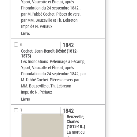
Yport, Vaucotte et Étretat, après
l'inondation du 24 septembre 1842 ;
par M. l'abbé Cochet. Pièces de vers ,
par MM. Beuzeville et Th. Lebreton
Impr. de N. Periaux
Livres
1842
6
Cochet, Jean-Benoît-Désiré (1812-
1875)
Les Inondations. Pèlerinage à Fécamp,
Yport, Vaucotte et Étretat, après
l'inondation du 24 septembre 1842, par
M. l'abbé Cochet. Pièces de vers par
MM. Beuzeville et Th. Lebreton
impr. de N. Périaux
Livres
1842
7
Beuzeville,
Charles
(1812-18..)
La mort du