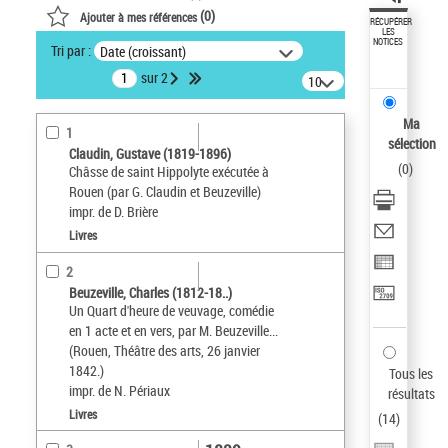
(
0
)
Ajouter à mes références
RÉCUPÉRER
LES
NOTICES
Tri par :
Date (croissant)
sur 2
10
résultats/page
Ma
1
sélection
Claudin, Gustave (1819-1896)
(
0
)
Châsse de saint Hippolyte exécutée à
Rouen (par G. Claudin et Beuzeville)
impr. de D. Brière
Livres
2
Beuzeville, Charles (1812-18..)
Un Quart d'heure de veuvage, comédie
en 1 acte et en vers, par M. Beuzeville...
(Rouen, Théâtre des arts, 26 janvier
1842.)
Tous les
impr. de N. Périaux
résultats
Livres
(
14
)