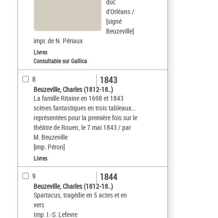
duc
d'Orléans /
[signé
Beuzeville]
impr. de N. Périaux
Livres
Consultable sur Gallica
1843
8
Beuzeville, Charles (1812-18..)
La famille Ritaine en 1698 et 1843
scènes fantastiques en trois tableaux...
représentées pour la première fois sur le
théâtre de Rouen, le 7 mai 1843 / par
M. Beuzeville
[imp. Péron]
Livres
1844
9
Beuzeville, Charles (1812-18..)
Spartacus, tragédie en 5 actes et en
vers
Imp. I.-S. Lefevre