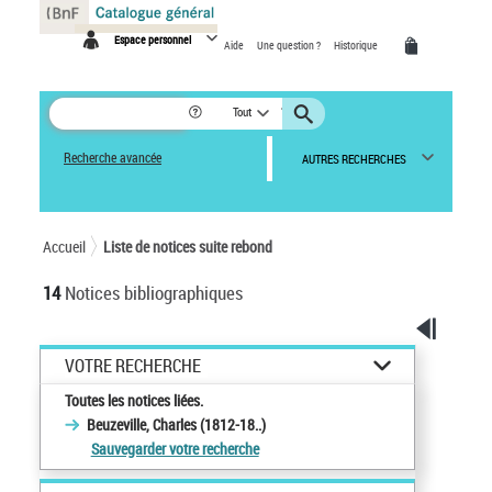
Panneau de gestion des cookies
Espace personnel
Aide
Une question ?
Historique
Tout
Recherche avancée
AUTRES RECHERCHES
Accueil
Liste de notices suite rebond
14
Notices bibliographiques
VOTRE RECHERCHE
Toutes les notices liées.
Beuzeville, Charles (1812-18..)
Sauvegarder votre recherche