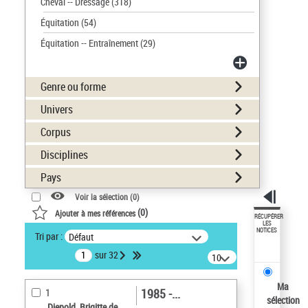
Cheval -- Dressage
(318)
Équitation
(54)
Équitation -- Entraînement
(29)
Genre ou forme
Univers
Corpus
Disciplines
Pays
Voir la sélection (
0
)
(
0
)
Ajouter à mes références
RÉCUPÉRER
LES
NOTICES
Tri par :
Défaut
sur 32
10
résultats/page
Ma
1985 -...
1
sélection
Diepold, Brigitte de