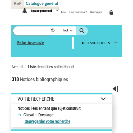
Panneau de gestion des cookies
Espace personnel
Aide
Une question ?
Historique
Tout
Recherche avancée
AUTRES RECHERCHES
Accueil
Liste de notices suite rebond
318
Notices bibliographiques
VOTRE RECHERCHE
Notices liées en tant que sujet construit.
Cheval -- Dressage
Sauvegarder votre recherche