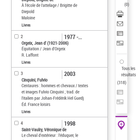
(
0
)
À l'école de l'attelage / Brigitte de
Diepold
Maloine
Livres
1977 -...
2
Orgeix, Jean d' (1921-2006)
Équitation / Jean d'Orgeix
R. Laffont
Livres
Tous les
2003
3
résultats
Cinquini, Fulvio
(
318
)
Centaures : hommes et chevaux / textes
et images Fulvio Cinquini ; trad. de
l'italien par Johan-Frédérik Hel Guedj
Éd. France loisirs
Livres
1998
4
Saint-Vaulry, Véronique de
Le cheval d'extérieur : l'éduquer, le