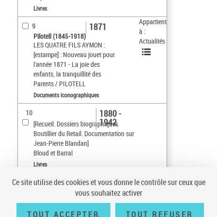
Livres
Appartient
1871
9
à :
Pilotell (1845-1918)
Actualités
LES QUATRE FILS AYMON :
[estampe] : Nouveau jouet pour
l'année 1871 - La joie des
enfants, la tranquillité des
Parents / PILOTELL
Documents iconographiques
1880 -
10
1942
[Recueil. Dossiers biographiques
Boutillier du Retail. Documentation sur
Jean-Pierre Blandan]
Bloud et Barral
Livres
Ce site utilise des cookies et vous donne le contrôle sur ceux que
Tri par :
Défaut
vous souhaitez activer
sur 15
10
résultats/page
TOUT ACCEPTER
TOUT REFUSER