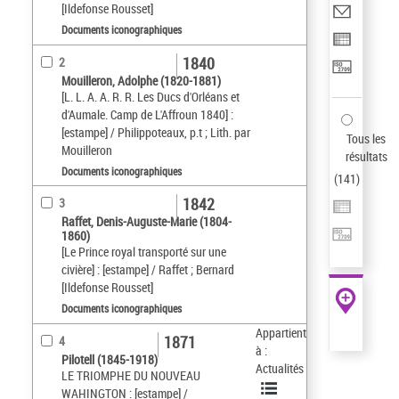
[Ildefonse Rousset]
Documents iconographiques
1840
2
Mouilleron, Adolphe (1820-1881)
[L. L. A. A. R. R. Les Ducs d'Orléans et
d'Aumale. Camp de L'Affroun 1840] :
[estampe] / Philippoteaux, p.t ; Lith. par
Tous les
Mouilleron
résultats
Documents iconographiques
(
141
)
1842
3
Raffet, Denis-Auguste-Marie (1804-
1860)
[Le Prince royal transporté sur une
civière] : [estampe] / Raffet ; Bernard
[Ildefonse Rousset]
Documents iconographiques
Appartient
1871
4
à :
Pilotell (1845-1918)
Actualités
LE TRIOMPHE DU NOUVEAU
WAHINGTON : [estampe] /