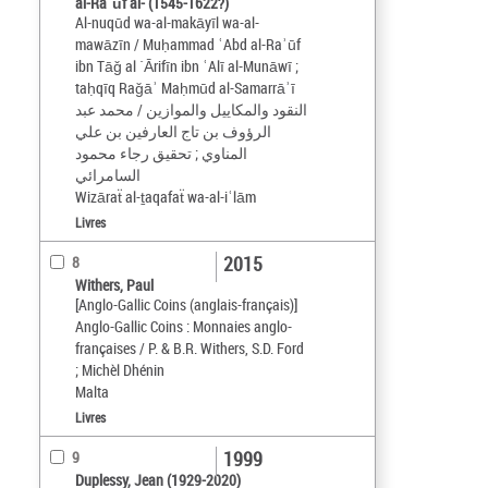
al-Raʾūf al- (1545-1622?)
Al-nuqūd wa-al-makāyīl wa-al-
mawāzīn / Muḥammad ʿAbd al-Raʾūf
ibn Tāǧ al ´Ārifīn ibn ʿAlī al-Munāwī ;
taḥqīq Raǧāʾ Maḥmūd al-Samarrāʾī
النقود والمكاييل والموازين / محمد عبد
الرؤوف بن تاج العارفين بن علي
المناوي ; تحقيق رجاء محمود
السامرائي
Wizāraẗ al-ṯaqafaẗ wa-al-iʿlām
Livres
2015
8
Withers, Paul
[Anglo-Gallic Coins (anglais-français)]
Anglo-Gallic Coins : Monnaies anglo-
françaises / P. & B.R. Withers, S.D. Ford
; Michèl Dhénin
Malta
Livres
1999
9
Duplessy, Jean (1929-2020)