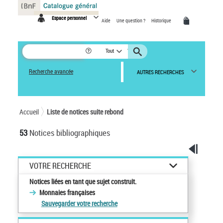
Panneau de gestion des cookies
Espace personnel
Aide
Une question ?
Historique
Tout
Recherche avancée
AUTRES RECHERCHES
Accueil
Liste de notices suite rebond
53
Notices bibliographiques
VOTRE RECHERCHE
Notices liées en tant que sujet construit.
Monnaies françaises
Sauvegarder votre recherche