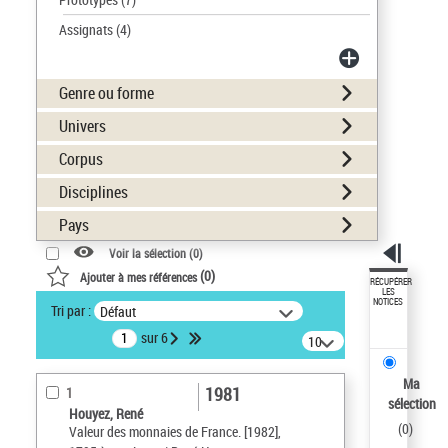
Assignats
(4)
Genre ou forme
Univers
Corpus
Disciplines
Pays
Voir la sélection (
0
)
(
0
)
Ajouter à mes références
RÉCUPÉRER
LES
NOTICES
Tri par :
Défaut
sur 6
10
résultats/page
Ma
1981
1
sélection
Houyez, René
(
0
)
Valeur des monnaies de France. [1982],