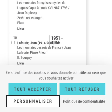
Les monnaies françaises royales de
Hugues Capet à Louis XVI, 987-1793 /
Jean Duplessy,...
2e éd. rev. et augm.
Platt
Livres
1951 -
10
1956
Lafaurie, Jean (1914-2008)
Les monnaies des rois de France / Jean
Lafaurie, Pierre Prieur
E. Bourgey
Livres
Ce site utilise des cookies et vous donne le contrôle sur ceux que
Tri par :
Défaut
vous souhaitez activer
sur 6
10
résultats/page
TOUT ACCEPTER
TOUT REFUSER
PERSONNALISER
Politique de confidentialité
Conditions générales d'utilisation
|
A propos
|
Plan du site
|
Écrire à la
BnF
|
Accessibilité (non conforme)
|
V 23.1.0