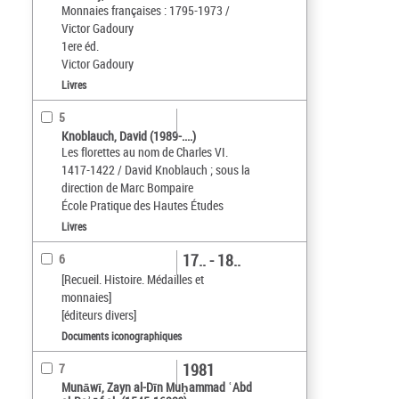
Monnaies françaises : 1795-1973 /
Victor Gadoury
1ere éd.
Victor Gadoury
Livres
5
Knoblauch, David (1989-....)
Les florettes au nom de Charles VI.
1417-1422 / David Knoblauch ; sous la
direction de Marc Bompaire
École Pratique des Hautes Études
Livres
17.. - 18..
6
[Recueil. Histoire. Médailles et
monnaies]
[éditeurs divers]
Documents iconographiques
1981
7
Munāwī, Zayn al-Dīn Muḥammad ʿAbd