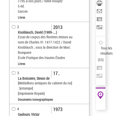
1795 à nos jours / René Houyez
5 éd.
Garcen
Livres
2013
2
Knoblauch, David (1989-....)
Essai de corpus des florettes émises au
nom de Charles VI. 1417-1422 / David
Knoblauch ; sous la direction de Marc
Tous les
Bompaire
résultats
École Pratique des Hautes Études
(
53
)
Livres
17..
3
La Boissiere, Simon de
[Médaillons antiques du cabinet du roi]
: [estampe]
[Imprimerie Royale]
Documents iconographiques
1973
4
Gadoury, Victor