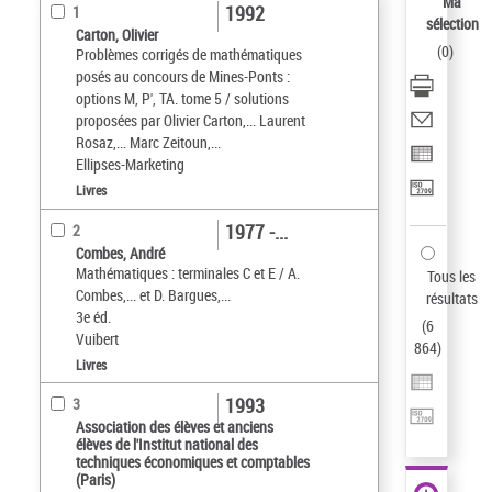
Ma
1992
1
sélection
Carton, Olivier
(
0
)
Problèmes corrigés de mathématiques
posés au concours de Mines-Ponts :
options M, P', TA. tome 5 / solutions
proposées par Olivier Carton,... Laurent
Rosaz,... Marc Zeitoun,...
Ellipses-Marketing
Livres
1977 -...
2
Combes, André
Mathématiques : terminales C et E / A.
Tous les
Combes,... et D. Bargues,...
résultats
3e éd.
(
6
Vuibert
864
)
Livres
1993
3
Association des élèves et anciens
élèves de l'Institut national des
techniques économiques et comptables
(Paris)