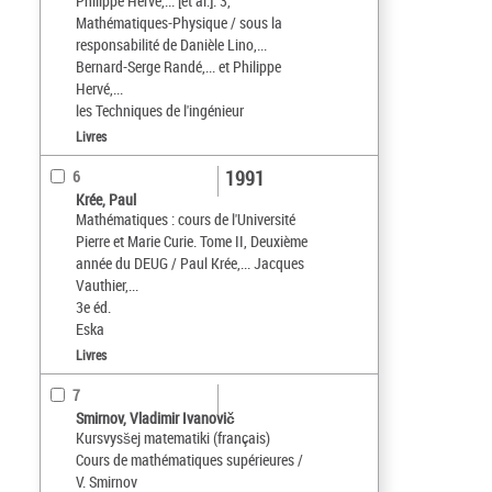
Philippe Hervé,... [et al.]. 3,
Mathématiques-Physique / sous la
responsabilité de Danièle Lino,...
Bernard-Serge Randé,... et Philippe
Hervé,...
les Techniques de l'ingénieur
Livres
1991
6
Krée, Paul
Mathématiques : cours de l'Université
Pierre et Marie Curie. Tome II, Deuxième
année du DEUG / Paul Krée,... Jacques
Vauthier,...
3e éd.
Eska
Livres
7
Smirnov, Vladimir Ivanovič
Kursvyss̆ej matematiki (français)
Cours de mathématiques supérieures /
V. Smirnov