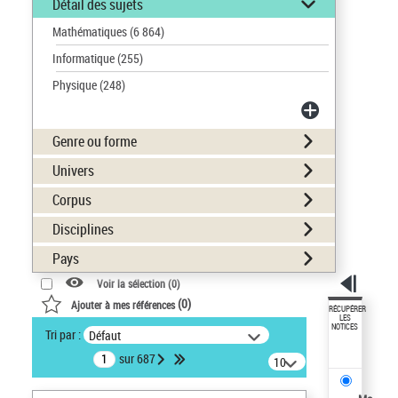
Détail des sujets
Mathématiques
(6 864)
Informatique
(255)
Physique
(248)
Genre ou forme
Univers
Corpus
Disciplines
Pays
Voir la sélection (
0
)
(
0
)
Ajouter à mes références
RÉCUPÉRER
LES
NOTICES
Tri par :
Défaut
sur 687
10
résultats/page