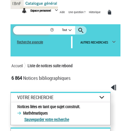
Panneau de gestion des cookies
Espace personnel
Aide
Une question ?
Historique
Tout
Recherche avancée
AUTRES RECHERCHES
Accueil
Liste de notices suite rebond
6 864
Notices bibliographiques
VOTRE RECHERCHE
Notices liées en tant que sujet construit.
Mathématiques
Sauvegarder votre recherche