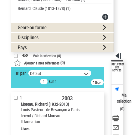
Bernard, Claude (1813-1878)
(1)
Genre ou forme
Disciplines
Pays
Voir la sélection (
0
)
(
0
)
Ajouter à mes références
RÉCUPÉRER
LES
NOTICES
Tri par :
Défaut
sur 1
10
résultats/page
Ma
2003
1
sélection
Moreau, Richard (1932-2013)
(
0
)
Louis Pasteur : de Besançon à Paris :
l'envol / Richard Moreau
l'Harmattan
Livres