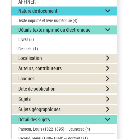
AFFINER
Nature de document
Texte imprimé et livre numérique
(4)
Détails texte imprimé ou électronique
Livres
(3)
Recueils
(1)
Localisation
Auteurs, contributeurs...
Langues
Date de publication
Sujets
Sujets géographiques
Détail des sujets
Pasteur, Louis (1822-1895) -- Jeunesse
(4)
Béraud, Henri (1885-1958) -- Portraits
(1)