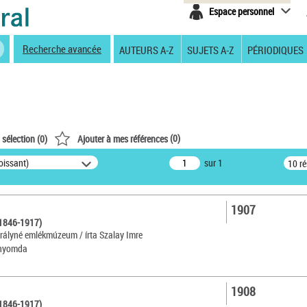
Espace personnel
Recherche avancée
AUTEURS A-Z
SUJETS A-Z
PÉRIODIQUES
(
0
)
 sélection (
0
)
Ajouter à mes références
oissant)
sur 1
10 r
1907
(1846-1917)
irályné emlékmúzeum / írta Szalay Imre
nyomda
1908
(1846-1917)