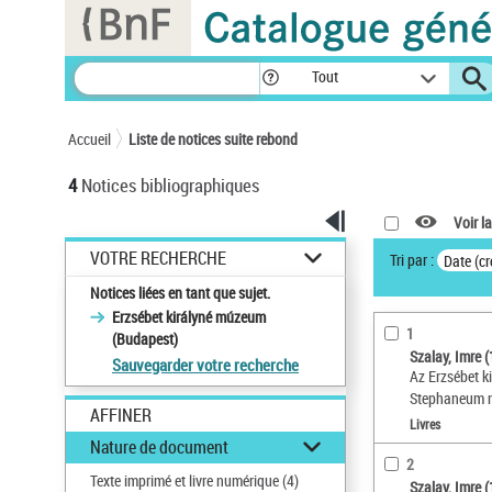
Panneau de gestion des cookies
Tout
Accueil
Liste de notices suite rebond
4
Notices bibliographiques
Voir la
VOTRE RECHERCHE
Tri par :
Date (cr
Notices liées en tant que sujet.
Erzsébet királyné múzeum
1
(Budapest)
Szalay, Imre 
Sauvegarder votre recherche
Az Erzsébet k
Stephaneum 
AFFINER
Livres
Nature de document
2
Texte imprimé et livre numérique
(4)
Szalay, Imre 