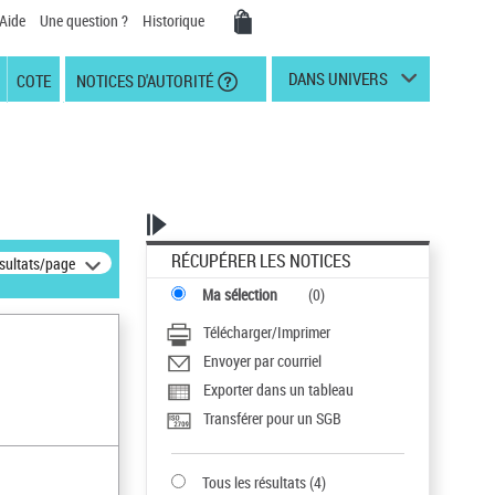
Aide
Une question ?
Historique
DANS UNIVERS
COTE
NOTICES D'AUTORITÉ
RÉCUPÉRER LES NOTICES
ésultats/page
Ma sélection
(
0
)
Télécharger/Imprimer
Envoyer par courriel
Exporter dans un tableau
Transférer pour un SGB
Tous les résultats
(
4
)