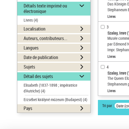
Das Königin 
Détails texte imprimé ou
Stephaneum B
électronique
Livres
Livres
(4)
3
Localisation
Szalay, Imre 
Auteurs, contributeurs...
Musée commémo
par Edmond 
Langues
Impr. Stepha
Date de publication
Livres
Sujets
4
Szalay, Imre 
Détail des sujets
The Queen El
Stephaneum p
Elisabeth (1837-1898 ; impératrice
d'Autriche)
(4)
Livres
Erzsébet királyné múzeum (Budapest)
(4)
Tri par :
Date (cr
Pays