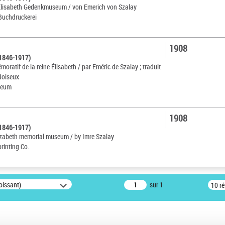
Elisabeth Gedenkmuseum / von Emerich von Szalay
uchdruckerei
1908
(1846-1917)
ratif de la reine Élisabeth / par Eméric de Szalay ; traduit
Noiseux
neum
1908
(1846-1917)
izabeth memorial museum / by Imre Szalay
rinting Co.
oissant)
sur 1
10 r