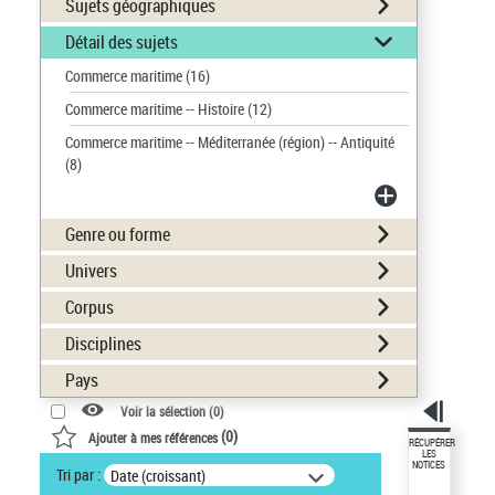
Sujets géographiques
Détail des sujets
Commerce maritime
(16)
Commerce maritime -- Histoire
(12)
Commerce maritime -- Méditerranée (région) -- Antiquité
(8)
Genre ou forme
Univers
Corpus
Disciplines
Pays
Voir la sélection (
0
)
(
0
)
Ajouter à mes références
RÉCUPÉRER
LES
NOTICES
Tri par :
Date (croissant)