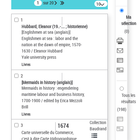
sur 20
10
résultats/page
Ma
1
sélection
Hubbard, Eleanor (19..-.... ; historienne)
(
0
)
[Englishmen at sea (anglais)]
Englishmen at sea : labor and the
nation at the dawn of empire, 1570-
1630 / Eleanor Hubbard
Yale university press
Livres
2
[Mermaids in history (anglais)]
Mermaids in history : engendering
maritime labour and business history,
Tous les
1700-1900 / edited by Erica Mezzoli
résultats
Brill
(
198
)
Livres
Collection
1674
3
Baudrand
Carte universelle du Commerce,
c'est à dire Carte Hidrographique