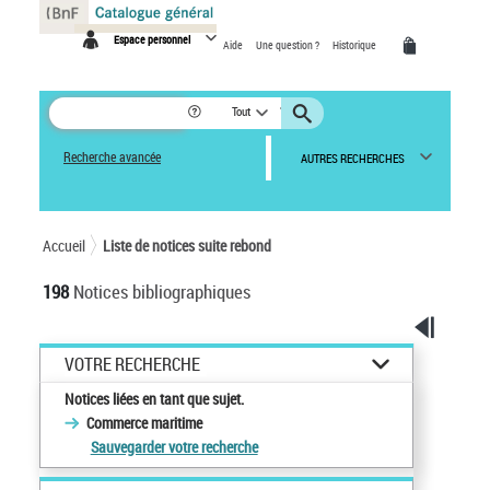
Panneau de gestion des cookies
Espace personnel
Aide
Une question ?
Historique
Tout
Recherche avancée
AUTRES RECHERCHES
Accueil
Liste de notices suite rebond
198
Notices bibliographiques
VOTRE RECHERCHE
Notices liées en tant que sujet.
Commerce maritime
Sauvegarder votre recherche