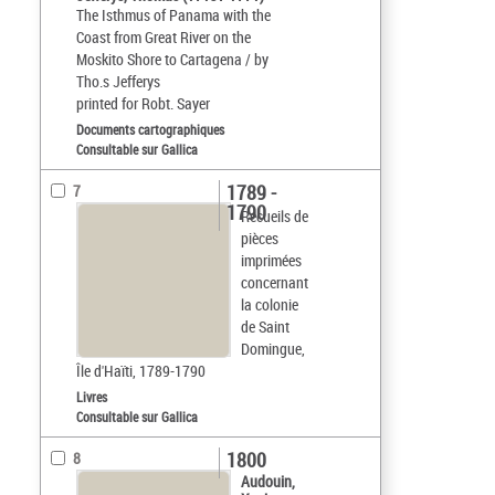
The Isthmus of Panama with the
Coast from Great River on the
Moskito Shore to Cartagena / by
Tho.s Jefferys
printed for Robt. Sayer
Documents cartographiques
Consultable sur Gallica
1789 -
7
1790
Recueils de
pièces
imprimées
concernant
la colonie
de Saint
Domingue,
Île d'Haïti, 1789-1790
Livres
Consultable sur Gallica
1800
8
Audouin,