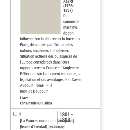
Xavier
(1766-
1837)
Du
commerce
maritime,
de son
influence sur la richesse et la force des
États, démontrée par l'histoire des
nations anciennes et modernes .
Situation actuelle des puissances de
l'Europe considérées dans leurs
rapports avec la France et l'Angleterre,
Réflexions sur l'armement en course, sa
législation et ses avantages. Par Xavier
Audouin. Tome I [-II]
impr. de Baudouin
Livres
Consultable sur Gallica
1801 -
9
1803
[La France couronnant Bonaparte] :
[feuille d'éventail] : [estampe]