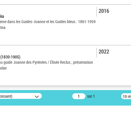
2016
nka
rne dans les Guides-Joanne et les Guides bleus : 1861-1959
stna
2022
e (1830-1905)
au guide Joanne des Pyrénées / Élisée Reclus ; présentation
rlier
oissant)
sur 1
10 r