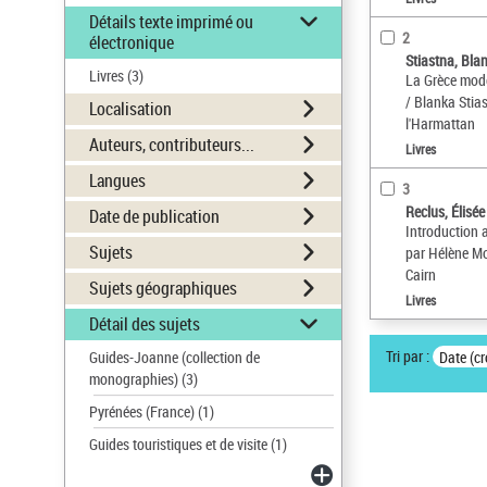
Détails texte imprimé ou
2
électronique
Stiastna, Bla
Livres
(3)
La Grèce mode
/ Blanka Stia
Localisation
l'Harmattan
Auteurs, contributeurs...
Livres
Langues
3
Reclus, Élisé
Date de publication
Introduction 
Sujets
par Hélène Mo
Cairn
Sujets géographiques
Livres
Détail des sujets
Tri par :
Guides-Joanne (collection de
Date (cr
monographies)
(3)
Pyrénées (France)
(1)
Guides touristiques et de visite
(1)