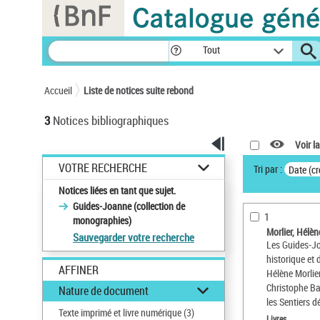
Panneau de gestion des cookies
Tout
Accueil
Liste de notices suite rebond
3
Notices bibliographiques
Voir la
VOTRE RECHERCHE
Tri par :
Date (cr
Notices liées en tant que sujet.
Guides-Joanne (collection de
1
monographies)
Morlier, Hélène
Sauvegarder votre recherche
Les Guides-Jo
historique et 
AFFINER
Hélène Morlier
Christophe Ba
Nature de document
les Sentiers d
Texte imprimé et livre numérique
(3)
Livres