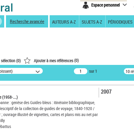
Espace personnel
Recherche avancée
AUTEURS A-Z
SUJETS A-Z
PÉRIODIQUES
(
0
)
 sélection (
0
)
Ajouter à mes références
oissant)
sur 1
10 r
2007
 (1958-....)
anne : genèse des Guides-bleus : itinéraire bibliographique,
descriptif de la collection de guides de voyage, 1840-1920 /
 ; ouvrage illustré de vignettes, cartes et plans mis au net par
illy
ébattus