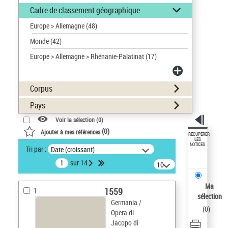
Cadre de classement géographique
Europe > Allemagne
(48)
Monde
(42)
Europe > Allemagne > Rhénanie-Palatinat
(17)
Corpus
Pays
Voir la sélection (
0
)
(
0
)
Ajouter à mes références
RÉCUPÉRER
LES
NOTICES
Tri par :
Date (croissant)
sur 14
10
résultats/page
Ma
1559
1
sélection
Germania /
(
0
)
Opera di
Jacopo di