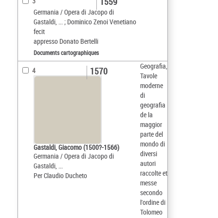
1559
3
Germania / Opera di Jacopo di
Gastaldi, ... ; Dominico Zenoi Venetiano
fecit
appresso Donato Bertelli
Documents cartographiques
Geografia,
1570
4
Tavole
moderne
di
geografia
de la
maggior
parte del
mondo di
Gastaldi, Giacomo (1500?-1566)
diversi
Germania / Opera di Jacopo di
autori
Gastaldi, ...
raccolte et
Per Claudio Ducheto
messe
secondo
l'ordine di
Tolomeo