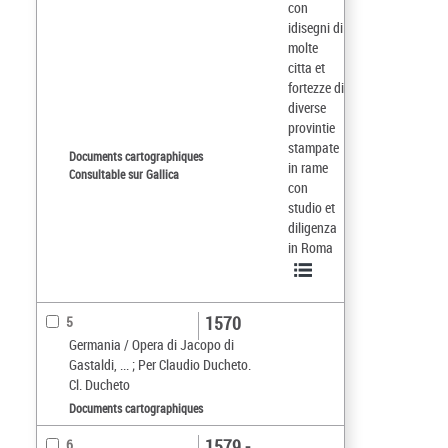
con
idisegni di
molte
citta et
fortezze di
diverse
provintie
stampate
Documents cartographiques
in rame
Consultable sur Gallica
con
studio et
diligenza
in Roma
1570
5
Germania / Opera di Jacopo di
Gastaldi, ... ; Per Claudio Ducheto.
Cl. Ducheto
Documents cartographiques
1579 -
6