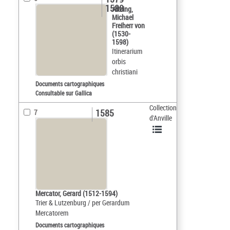
1580
Aitzing,
Michael
Freiherr von
(1530-
1598)
Itinerarium
orbis
christiani
Documents cartographiques
Consultable sur Gallica
Collection
1585
7
d'Anville
Mercator, Gerard (1512-1594)
Trier & Lutzenburg / per Gerardum
Mercatorem
Documents cartographiques