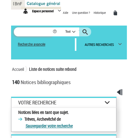
Panneau de gestion des cookies
Espace personnel
Aide
Une question ?
Historique
Tout
Recherche avancée
AUTRES RECHERCHES
Accueil
Liste de notices suite rebond
140
Notices bibliographiques
VOTRE RECHERCHE
Notices liées en tant que sujet.
Trèves, Archevêché de
Sauvegarder votre recherche