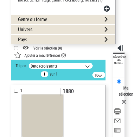
Genre ou forme
Univers
Pays
Voir la sélection (
0
)
(
0
)
Ajouter à mes références
RÉCUPÉRER
LES
NOTICES
Tri par :
Date (croissant)
sur 1
10
résultats/page
Ma
1880
1
sélection
(
0
)