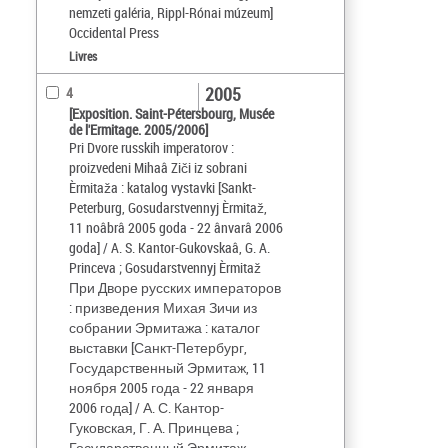
nemzeti galéria, Rippl-Rónai múzeum]
Occidental Press
Livres
2005
4
[Exposition. Saint-Pétersbourg, Musée
de l'Ermitage. 2005/2006]
Pri Dvore russkih imperatorov :
proizvedeni Mihaâ Ziči iz sobrani
Èrmitaža : katalog vystavki [Sankt-
Peterburg, Gosudarstvennyj Èrmitaž,
11 noâbrâ 2005 goda - 22 ânvarâ 2006
goda] / A. S. Kantor-Gukovskaâ, G. A.
Princeva ; Gosudarstvennyj Èrmitaž
При Дворе русских императоров
: призведения Михая Зичи из
собрании Эрмитажа : каталог
выставки [Санкт-Петербург,
Государственный Эрмитаж, 11
ноября 2005 года - 22 января
2006 года] / А. С. Кантор-
Гуковская, Г. А. Принцева ;
Государственный Эрмитаж