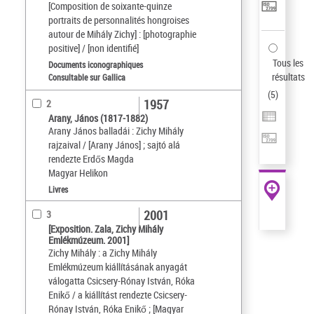
[Composition de soixante-quinze
portraits de personnalités hongroises
autour de Mihály Zichy] : [photographie
positive] / [non identifié]
Tous les
Documents iconographiques
résultats
Consultable sur Gallica
(
5
)
1957
2
Arany, János (1817-1882)
Arany János balladái : Zichy Mihály
rajzaival / [Arany János] ; sajtó alá
rendezte Erdős Magda
Magyar Helikon
Livres
2001
3
[Exposition. Zala, Zichy Mihály
Emlékmúzeum. 2001]
Zichy Mihály : a Zichy Mihály
Emlékmúzeum kiállításának anyagát
válogatta Csicsery-Rónay István, Róka
Enikő / a kiállítást rendezte Csicsery-
Rónay István, Róka Enikő ; [Magyar