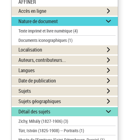
AFFINER
Accès en ligne
Nature de document
Texte imprimé et livre numérique
(4)
Documents iconographiques
(1)
Localisation
Auteurs, contributeurs...
Langues
Date de publication
Sujets
Sujets géographiques
Détail des sujets
Zichy, Mihály (1827-1906)
(3)
Türr, István (1825-1908) -- Portraits
(1)
Musée de l'Ermitage (Saint-Pétersbourg, Russie)
(1)