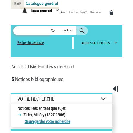
Panneau de gestion des cookies
Espace personnel
Aide
Une question ?
Historique
Tout
Recherche avancée
AUTRES RECHERCHES
Accueil
Liste de notices suite rebond
5
Notices bibliographiques
VOTRE RECHERCHE
Notices liées en tant que sujet.
Zichy, Mihály (1827-1906)
Sauvegarder votre recherche