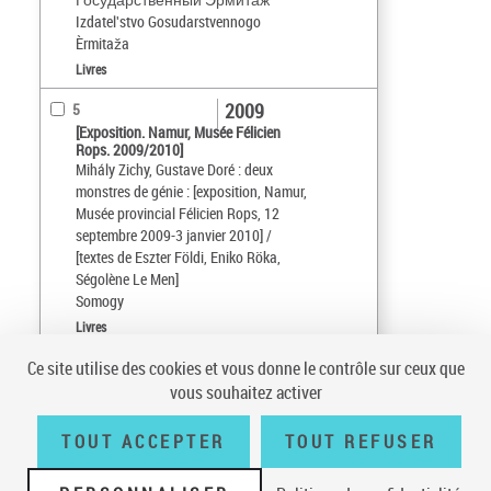
Izdatelʹstvo Gosudarstvennogo
Èrmitaža
Livres
2009
5
[Exposition. Namur, Musée Félicien
Rops. 2009/2010]
Mihály Zichy, Gustave Doré : deux
monstres de génie : [exposition, Namur,
Musée provincial Félicien Rops, 12
septembre 2009-3 janvier 2010] /
[textes de Eszter Földi, Eniko Röka,
Ségolène Le Men]
Somogy
Livres
Ce site utilise des cookies et vous donne le contrôle sur ceux que
Tri par :
Date (croissant)
vous souhaitez activer
sur 1
10
résultats/page
TOUT ACCEPTER
TOUT REFUSER