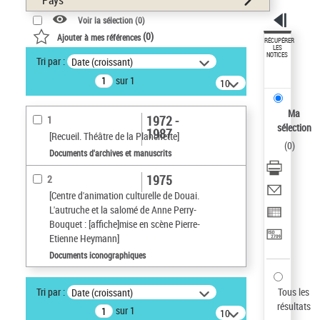
Pays
Voir la sélection (
0
)
(
0
)
Ajouter à mes références
RÉCUPÉRER
LES
NOTICES
Tri par :
Date (croissant)
sur 1
10
résultats/page
Ma
1972 -
1
sélection
1987
[Recueil. Théâtre de la Planchette]
(
0
)
Documents d'archives et manuscrits
1975
2
[Centre d'animation culturelle de Douai.
L'autruche et la salomé de Anne Perry-
Bouquet : [affiche]mise en scène Pierre-
Etienne Heymann]
Documents iconographiques
Tri par :
Tous les
Date (croissant)
résultats
sur 1
10