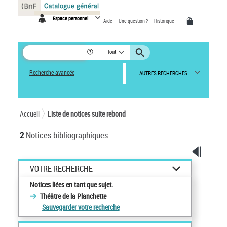
Panneau de gestion des cookies
Espace personnel
Aide
Une question ?
Historique
Tout
Recherche avancée
AUTRES RECHERCHES
Accueil
Liste de notices suite rebond
2
Notices bibliographiques
VOTRE RECHERCHE
Notices liées en tant que sujet.
Théâtre de la Planchette
Sauvegarder votre recherche