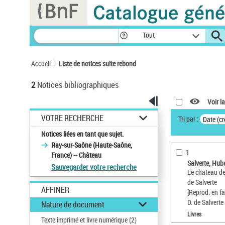
Panneau de gestion des cookies
Tout
Accueil
Liste de notices suite rebond
2
Notices bibliographiques
Voir la
VOTRE RECHERCHE
Tri par :
Date (cr
Notices liées en tant que sujet.
Ray-sur-Saône (Haute-Saône,
1
France) -- Château
Salverte, Hub
Sauvegarder votre recherche
Le château de
de Salverte
AFFINER
[Reprod. en fa
D. de Salverte
Nature de document
Livres
Texte imprimé et livre numérique
(2)