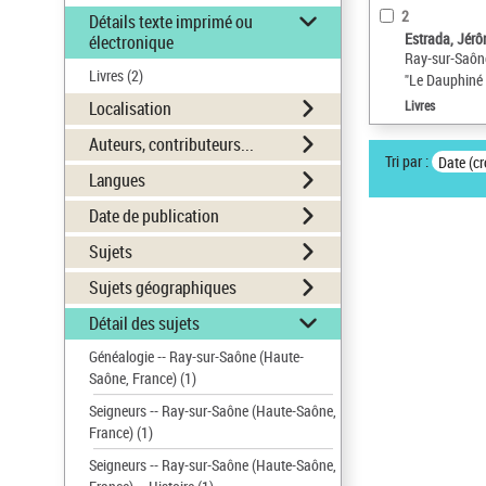
2
Détails texte imprimé ou
Estrada, Jérôm
électronique
Ray-sur-Saône
Livres
(2)
"Le Dauphiné 
Localisation
Livres
Auteurs, contributeurs...
Tri par :
Date (cr
Langues
Date de publication
Sujets
Sujets géographiques
Détail des sujets
Généalogie -- Ray-sur-Saône (Haute-
Saône, France)
(1)
Seigneurs -- Ray-sur-Saône (Haute-Saône,
France)
(1)
Seigneurs -- Ray-sur-Saône (Haute-Saône,