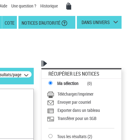
Aide
Une question ?
Historique
DANS UNIVERS
COTE
NOTICES D'AUTORITÉ
RÉCUPÉRER LES NOTICES
ésultats/page
Ma sélection
(
0
)
Télécharger/Imprimer
Envoyer par courriel
Exporter dans un tableau
Transférer pour un SGB
Tous les résultats
(
2
)