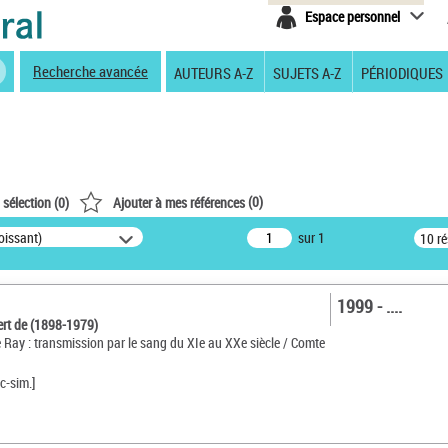
Espace personnel
Recherche avancée
AUTEURS A-Z
SUJETS A-Z
PÉRIODIQUES
(
0
)
 sélection (
0
)
Ajouter à mes références
oissant)
sur 1
10 r
1999 - ....
ert de (1898-1979)
 Ray : transmission par le sang du XIe au XXe siècle / Comte
c-sim.]