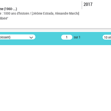
2017
e (1960-....)
 : 1000 ans d'histoire / [Jérôme Estrada, Alexandre Marchi]
libéré"
oissant)
sur 1
10 r