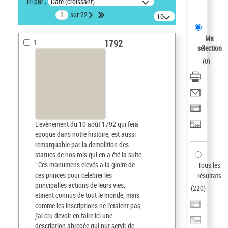
Tri par :
Date (croissant)
sur 22
10
résultats/page
Ma
1792
1
sélection
(
0
)
L'evènement du 10 août 1792 qui fera
epoque dans notre histoire, est aussi
remarquable par la demolition des
statues de nos rois qui en a été la suite.
: Ces monumens elevés a la gloire de
Tous les
ces princes pour celebrer les
résultats
principalles actions de leurs vies,
(
220
)
etaient connus de tout le monde, mais
comme les inscriptions ne l'etaient pas,
j'ai cru devoir en faire ici une
description abregée qui put servir de