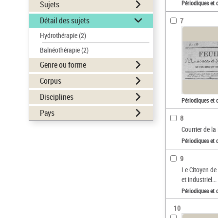
Périodiques et 
Sujets
Détail des sujets
7
Hydrothérapie
(2)
Balnéothérapie
(2)
Genre ou forme
Corpus
Disciplines
Périodiques et 
Pays
8
Courrier de la
Périodiques et 
9
Le Citoyen de 
et industriel...
Périodiques et 
10