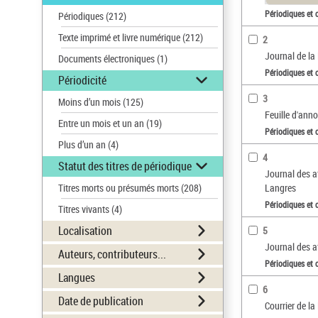
Périodiques et 
Périodiques
(212)
Texte imprimé et livre numérique
(212)
2
Journal de l
Documents électroniques
(1)
Périodiques et 
Périodicité
3
Moins d’un mois
(125)
Feuille d'ann
Entre un mois et un an
(19)
Périodiques et 
Plus d’un an
(4)
4
Statut des titres de périodique
Journal des a
Titres morts ou présumés morts
(208)
Langres
Périodiques et 
Titres vivants
(4)
Localisation
5
Journal des a
Auteurs, contributeurs...
Périodiques et 
Langues
6
Date de publication
Courrier de la