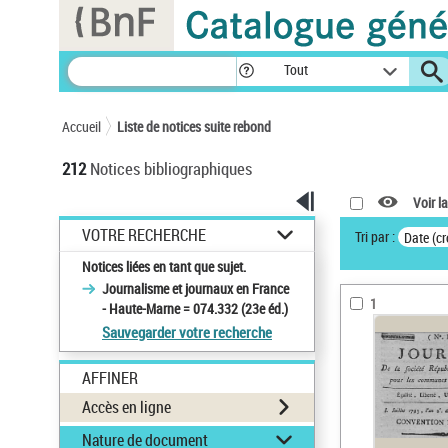
Panneau de gestion des cookies
Tout
Accueil
Liste de notices suite rebond
212
Notices bibliographiques
Voir la
VOTRE RECHERCHE
Tri par :
Date (cr
Notices liées en tant que sujet.
Journalisme et journaux en France
1
- Haute-Marne = 074.332 (23e éd.)
Sauvegarder votre recherche
AFFINER
Accès en ligne
Nature de document