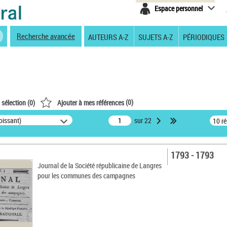
Espace personnel
Recherche avancée
AUTEURS A-Z
SUJETS A-Z
PÉRIODIQUES
(
0
)
 sélection (
0
)
Ajouter à mes références
oissant)
sur 22
10 r
1793 - 1793
Journal de la Société républicaine de Langres
pour les communes des campagnes