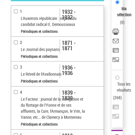
résultats/page
Ma
1932 -
1
sélection
1932
L'Auxerrois républicain : organe du
(
0
)
candidat radical E. Demousseaux
Périodiques et collections
1871 -
2
1871
Le Journal des paysans
Périodiques et collections
1936 -
3
1936
Le Réveil de l'Avallonnais
Périodiques et collections
Tous les
résultats
1839 -
4
1839
(
268
)
Le Facteur : journal de la navigation et
du flottage de l'Yonne et de ses
affluents, la Cure, l'Armançon, le Vrin, la
Vanne, etc... de Clamecy à Montereau
Périodiques et collections