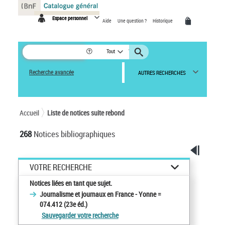
Panneau de gestion des cookies
Espace personnel
Aide
Une question ?
Historique
Tout
Recherche avancée
AUTRES RECHERCHES
Accueil
Liste de notices suite rebond
268
Notices bibliographiques
VOTRE RECHERCHE
Notices liées en tant que sujet.
Journalisme et journaux en France - Yonne =
074.412 (23e éd.)
Sauvegarder votre recherche