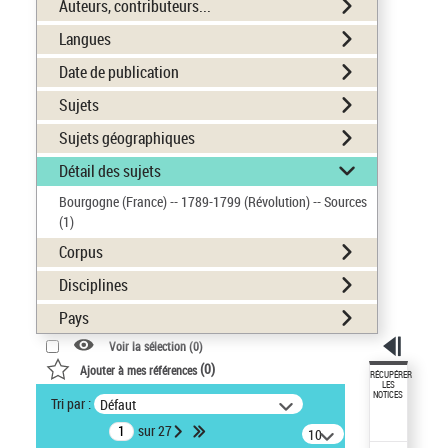
Auteurs, contributeurs...
Langues
Date de publication
Sujets
Sujets géographiques
Détail des sujets
Bourgogne (France) -- 1789-1799 (Révolution) -- Sources
(1)
Corpus
Disciplines
Pays
Voir la sélection (
0
)
(
0
)
Ajouter à mes références
RÉCUPÉRER
LES
NOTICES
Tri par :
Défaut
sur 27
10