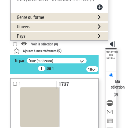
Genre ou forme
Univers
Pays
Voir la sélection (
0
)
(
0
)
Ajouter à mes références
RÉCUPÉRER
LES
NOTICES
Tri par :
Date (croissant)
sur 1
10
résultats/page
Ma
1737
1
sélection
(
0
)