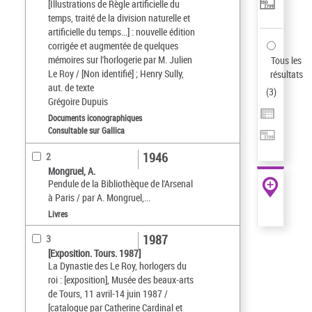
[Illustrations de Règle artificielle du
temps, traité de la division naturelle et
artificielle du temps...] : nouvelle édition
corrigée et augmentée de quelques
mémoires sur l'horlogerie par M. Julien
Tous les
Le Roy / [Non identifié] ; Henry Sully,
résultats
aut. de texte
(
3
)
Grégoire Dupuis
Documents iconographiques
Consultable sur Gallica
1946
2
Mongruel, A.
Pendule de la Bibliothèque de l'Arsenal
à Paris / par A. Mongruel,...
Livres
1987
3
[Exposition. Tours. 1987]
La Dynastie des Le Roy, horlogers du
roi : [exposition], Musée des beaux-arts
de Tours, 11 avril-14 juin 1987 /
[catalogue par Catherine Cardinal et