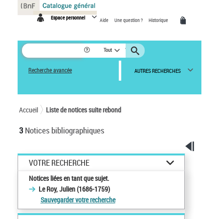
Panneau de gestion des cookies
Espace personnel
Aide
Une question ?
Historique
Tout
Recherche avancée
AUTRES RECHERCHES
Accueil
Liste de notices suite rebond
3
Notices bibliographiques
VOTRE RECHERCHE
Notices liées en tant que sujet.
Le Roy, Julien (1686-1759)
Sauvegarder votre recherche