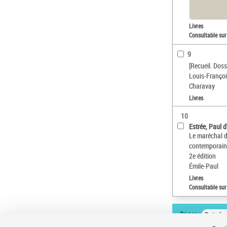
Livres
Consultable sur
9
[Recueil. Dos
Louis-Françoi
Charavay
Livres
10
Estrée, Paul 
Le maréchal d
contemporains
2e édition
Émile-Paul
Livres
Consultable sur
Tri par :
Date (cr