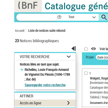
Panneau de gestion des cookies
Tout
Accueil
Liste de notices suite rebond
23
Notices bibliographiques
Voir la
VOTRE RECHERCHE
Tri par :
Date (cr
Notices liées en tant que sujet.
Richelieu, Louis-François-Armand
1
de Vignerot Du Plessis (1696-1788
Weigert, Rog
; duc de)
[Inventaire m
Sauvegarder votre recherche
Catalogue des
inventaire des
AFFINER
Tables] / Rog
Accès en ligne
Documents d'ar