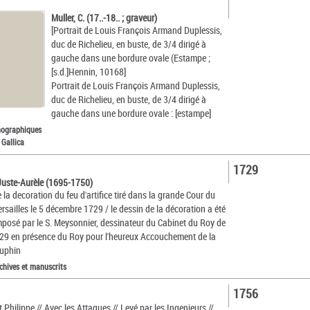
Muller, C. (17..-18.. ; graveur)
[Portrait de Louis François Armand Duplessis,
duc de Richelieu, en buste, de 3/4 dirigé à
gauche dans une bordure ovale (Estampe ;
[s.d.]Hennin, 10168]
Portrait de Louis François Armand Duplessis,
duc de Richelieu, en buste, de 3/4 dirigé à
gauche dans une bordure ovale : [estampe]
nographiques
 Gallica
1729
Juste-Aurèle (1695-1750)
 la decoration du feu d'artifice tiré dans la grande Cour du
rsailles le 5 décembre 1729 / le dessin de la décoration a été
mposé par le S. Meysonnier, dessinateur du Cabinet du Roy de
29 en présence du Roy pour l'heureux Accouchement de la
auphin
chives et manuscrits
1756
t Philippe // Avec les Attaques // Levé par les Ingenieurs //