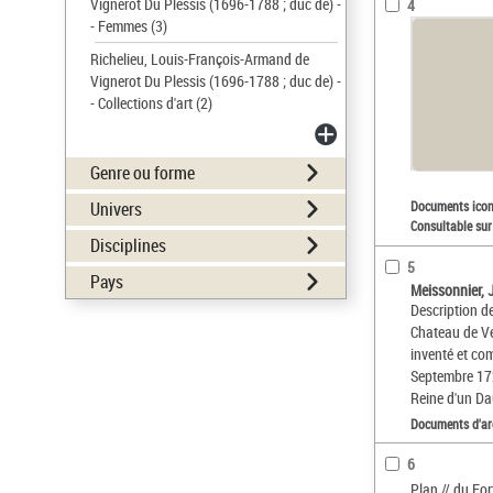
Vignerot Du Plessis (1696-1788 ; duc de) -
4
- Femmes
(3)
Richelieu, Louis-François-Armand de
Vignerot Du Plessis (1696-1788 ; duc de) -
- Collections d'art
(2)
Genre ou forme
Univers
Documents ico
Consultable sur
Disciplines
5
Pays
Meissonnier, 
Description de
Chateau de Ve
inventé et co
Septembre 17
Reine d'un D
Documents d'ar
6
Plan // du For