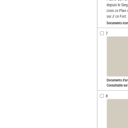
depuis le Sieg
crois ce Plan 
sur // ce Fort
Documents ico
7
Documents d'ar
Consultable sur
8