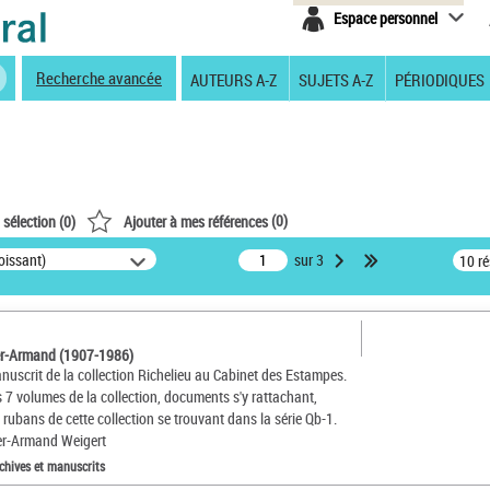
Espace personnel
Recherche avancée
AUTEURS A-Z
SUJETS A-Z
PÉRIODIQUES
(
0
)
 sélection (
0
)
Ajouter à mes références
oissant)
sur 3
10 r
er-Armand (1907-1986)
anuscrit de la collection Richelieu au Cabinet des Estampes.
 7 volumes de la collection, documents s'y rattachant,
 rubans de cette collection se trouvant dans la série Qb-1.
er-Armand Weigert
chives et manuscrits