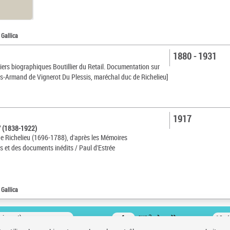
 Gallica
1880 - 1931
siers biographiques Boutillier du Retail. Documentation sur
s-Armand de Vignerot Du Plessis, maréchal duc de Richelieu]
1917
d' (1838-1922)
e Richelieu (1696-1788), d'après les Mémoires
 et des documents inédits / Paul d'Estrée
 Gallica
oissant)
sur 3
10 r