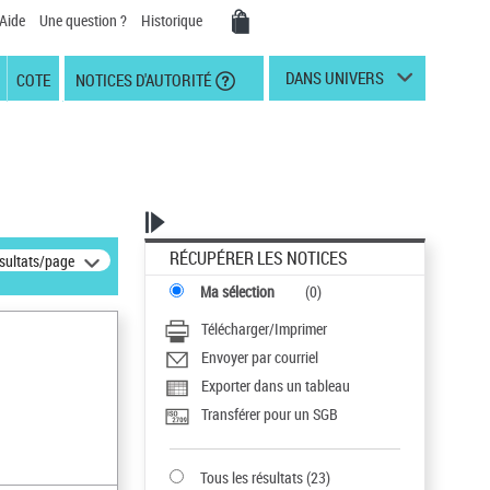
Aide
Une question ?
Historique
DANS UNIVERS
COTE
NOTICES D'AUTORITÉ
RÉCUPÉRER LES NOTICES
ésultats/page
Ma sélection
(
0
)
Télécharger/Imprimer
Envoyer par courriel
Exporter dans un tableau
Transférer pour un SGB
Tous les résultats
(
23
)