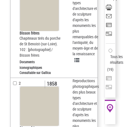
types
d'architecture et
de sculpture
d'après les
monuments les
plus
Bisson frères
remarquables de
Chapiteaux tirés du porche
l'antiquité, du
de St Benoist-(sur-Loire).
moyen-âge et de
102 : [photographie] /
la renaissance
Bisson frères
Tous les
Documents
résultats
iconographiques
(
19
)
Consultable sur Gallica
Reproductions
1858
2
photographiques
des plus beaux
types
d'architecture et
de sculpture
d'après les
monuments les
plus