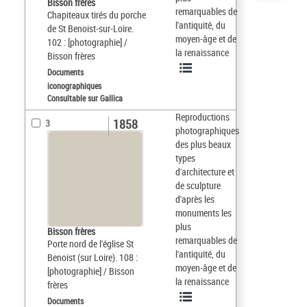
Bisson frères
remarquables de
Chapiteaux tirés du porche
l'antiquité, du
de St Benoist-sur-Loire.
moyen-âge et de
102 : [photographie] /
la renaissance
Bisson frères
Documents
iconographiques
Consultable sur Gallica
Reproductions
1858
3
photographiques
des plus beaux
types
d'architecture et
de sculpture
d'après les
monuments les
plus
Bisson frères
remarquables de
Porte nord de l'église St
l'antiquité, du
Benoist (sur Loire). 108 :
moyen-âge et de
[photographie] / Bisson
la renaissance
frères
Documents