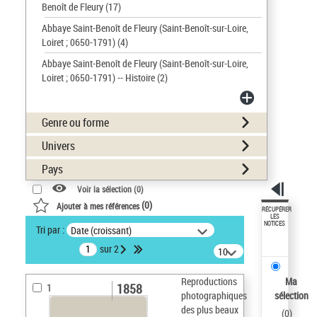
Benoît de Fleury
(17)
Abbaye Saint-Benoît de Fleury (Saint-Benoît-sur-Loire,
Loiret ; 0650-1791)
(4)
Abbaye Saint-Benoît de Fleury (Saint-Benoît-sur-Loire,
Loiret ; 0650-1791) -- Histoire
(2)
Genre ou forme
Univers
Pays
Voir la sélection (
0
)
(
0
)
Ajouter à mes références
RÉCUPÉRER
LES
NOTICES
Tri par :
Date (croissant)
sur 2
10
résultats/page
Reproductions
Ma
1858
1
photographiques
sélection
des plus beaux
(
0
)