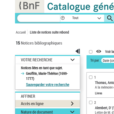
Panneau de gestion des cookies
Tout
Accueil
Liste de notices suite rebond
15
Notices bibliographiques
Voir la
VOTRE RECHERCHE
Tri par :
Date (cr
Notices liées en tant que sujet.
Geoffrin, Marie-Thérèse (1699-
1
1777)
Thomas, Anto
Sauvegarder votre recherche
A la mémoire
Livres
AFFINER
2
Accès en ligne
Alembert, D' 
Nature de document
Lettre de M. 