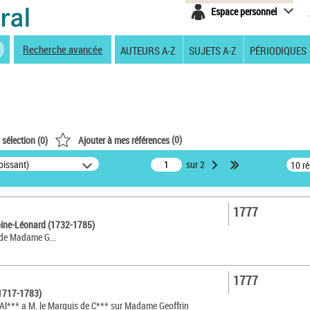
Espace personnel
Recherche avancée
AUTEURS A-Z
SUJETS A-Z
PÉRIODIQUES
(
0
)
 sélection (
0
)
Ajouter à mes références
oissant)
sur 2
10 r
1777
ine-Léonard (1732-1785)
 de Madame G...
1777
(1717-1783)
d'Al*** a M. le Marquis de C*** sur Madame Geoffrin