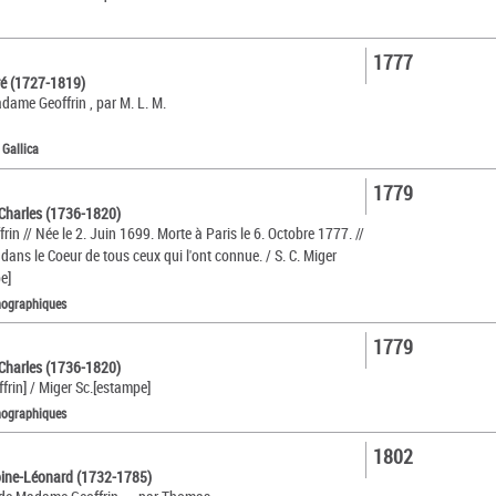
1777
ré (1727-1819)
adame Geoffrin , par M. L. M.
 Gallica
1779
Charles (1736-1820)
n // Née le 2. Juin 1699. Morte à Paris le 6. Octobre 1777. //
dans le Coeur de tous ceux qui l'ont connue. / S. C. Miger
e]
nographiques
1779
Charles (1736-1820)
rin] / Miger Sc.[estampe]
nographiques
1802
ine-Léonard (1732-1785)