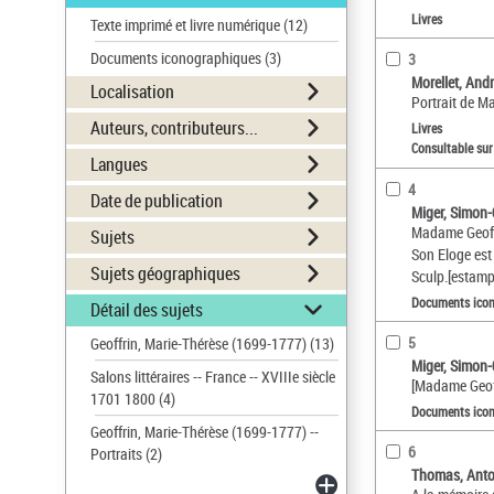
Livres
Texte imprimé et livre numérique
(12)
Documents iconographiques
(3)
3
Morellet, And
Localisation
Portrait de M
Auteurs, contributeurs...
Livres
Consultable sur
Langues
4
Date de publication
Miger, Simon-
Madame Geoffri
Sujets
Son Eloge est 
Sujets géographiques
Sculp.[estamp
Documents ico
Détail des sujets
5
Geoffrin, Marie-Thérèse (1699-1777)
(13)
Miger, Simon-
Salons littéraires -- France -- XVIIIe siècle
[Madame Geoff
1701 1800
(4)
Documents ico
Geoffrin, Marie-Thérèse (1699-1777) --
6
Portraits
(2)
Thomas, Anto