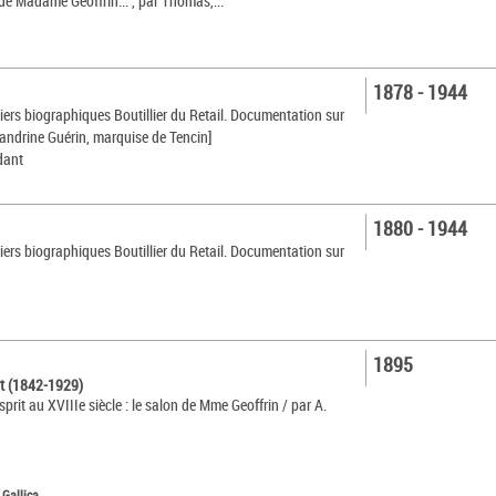
de Madame Geoffrin... , par Thomas,...
1878 - 1944
siers biographiques Boutillier du Retail. Documentation sur
andrine Guérin, marquise de Tencin]
dant
1880 - 1944
siers biographiques Boutillier du Retail. Documentation sur
]
1895
rt (1842-1929)
prit au XVIIIe siècle : le salon de Mme Geoffrin / par A.
n
 Gallica