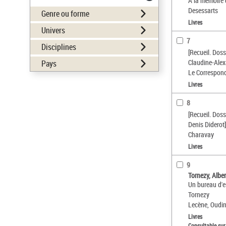
A la mémoire 
Desessarts
Genre ou forme
Livres
Univers
7
Disciplines
[Recueil. Dos
Claudine-Alex
Pays
Le Correspon
Livres
8
[Recueil. Dos
Denis Diderot
Charavay
Livres
9
Tornezy, Albe
Un bureau d'es
Tornezy
Lecène, Oudi
Livres
Consultable sur