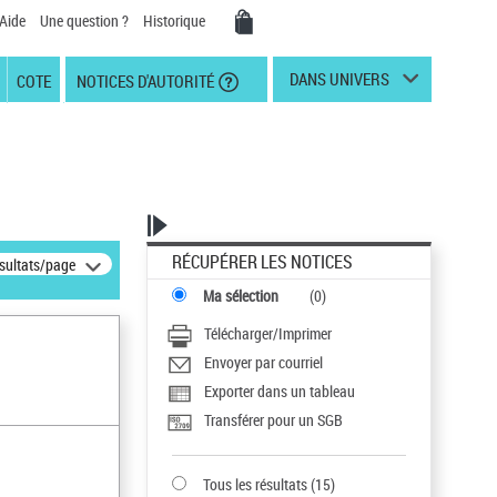
Aide
Une question ?
Historique
DANS UNIVERS
COTE
NOTICES D'AUTORITÉ
RÉCUPÉRER LES NOTICES
ésultats/page
Ma sélection
(
0
)
Télécharger/Imprimer
Envoyer par courriel
Exporter dans un tableau
Transférer pour un SGB
Tous les résultats
(
15
)