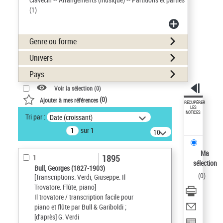
(1)
Genre ou forme
Univers
Pays
Voir la sélection (
0
)
(
0
)
Ajouter à mes références
RÉCUPÉRER
LES
NOTICES
Tri par :
Date (croissant)
sur 1
10
résultats/page
Ma
1895
1
sélection
Bull, Georges (1827-1903)
(
0
)
[Transcriptions. Verdi, Giuseppe. Il
Trovatore. Flûte, piano]
Il trovatore / transcription facile pour
piano et flûte par Bull & Gariboldi ;
[d'après] G. Verdi