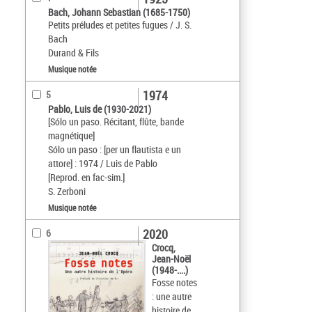
Bach, Johann Sebastian (1685-1750)
Petits préludes et petites fugues / J. S.
Bach
Durand & Fils
Musique notée
1974
5
Pablo, Luis de (1930-2021)
[Sólo un paso. Récitant, flûte, bande
magnétique]
Sólo un paso : [per un flautista e un
attore] : 1974 / Luis de Pablo
[Reprod. en fac-sim.]
S. Zerboni
Musique notée
2020
6
Crocq,
Jean-Noël
(1948-....)
Fosse notes
: une autre
histoire de