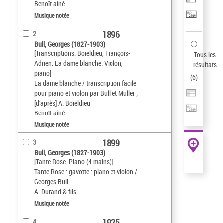
Benoît aîné
Musique notée
1896
2
Bull, Georges (1827-1903)
[Transcriptions. Boieldieu, François-
Tous les
Adrien. La dame blanche. Violon,
résultats
piano]
(
6
)
La dame blanche / transcription facile
pour piano et violon par Bull et Muller ;
[d'après] A. Boïeldieu
Benoît aîné
Musique notée
1899
3
Bull, Georges (1827-1903)
[Tante Rose. Piano (4 mains)]
Tante Rose : gavotte : piano et violon /
Georges Bull
A. Durand & fils
Musique notée
1925
4