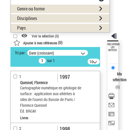
Genre ou forme
Disciplines
Pays
Voir la sélection (
0
)
(
0
)
Ajouter à mes références
RÉCUPÉRER
LES
NOTICES
Tri par :
Date (croissant)
sur 1
10
résultats/page
Ma
1997
1
sélection
Quesnel, Florence
(
0
)
Cartographie numérique en géologie de
surface : application aux altérites à
silex de l'ouest du Bassin de Paris /
Florence Quesnel
Éd. BRGM
Livres
1998
2