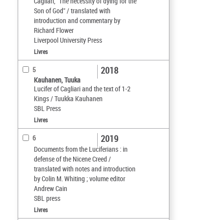
Cagliari, "The necessity of dying for the
Son of God" / translated with
introduction and commentary by
Richard Flower
Liverpool University Press
Livres
2018
5
Kauhanen, Tuuka
Lucifer of Cagliari and the text of 1-2
Kings / Tuukka Kauhanen
SBL Press
Livres
2019
6
Documents from the Luciferians : in
defense of the Nicene Creed /
translated with notes and introduction
by Colin M. Whiting ; volume editor
Andrew Cain
SBL press
Livres