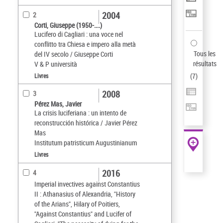
2004
2
Corti, Giuseppe (1950-....)
Lucifero di Cagliari : una voce nel
conflitto tra Chiesa e impero alla metà
Tous les
del IV secolo / Giuseppe Corti
résultats
V & P università
(
7
)
Livres
2008
3
Pérez Mas, Javier
La crisis luciferiana : un intento de
reconstrucción histórica / Javier Pérez
Mas
Institutum patristicum Augustinianum
Livres
2016
4
Imperial invectives against Constantius
II : Athanasius of Alexandria, "History
of the Arians", Hilary of Poitiers,
"Against Constantius" and Lucifer of