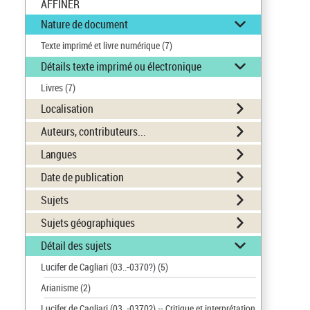
AFFINER
Nature de document
Texte imprimé et livre numérique
(7)
Détails texte imprimé ou électronique
Livres
(7)
Localisation
Auteurs, contributeurs...
Langues
Date de publication
Sujets
Sujets géographiques
Détail des sujets
Lucifer de Cagliari (03..-0370?)
(5)
Arianisme
(2)
Lucifer de Cagliari (03..-0370?) -- Critique et interprétation