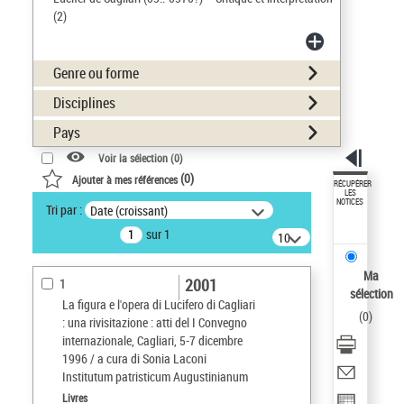
(2)
Genre ou forme
Disciplines
Pays
Voir la sélection (
0
)
(
0
)
Ajouter à mes références
RÉCUPÉRER
LES
NOTICES
Tri par :
Date (croissant)
sur 1
10
résultats/page
Ma
2001
1
sélection
La figura e l'opera di Lucifero di Cagliari
(
0
)
: una rivisitazione : atti del I Convegno
internazionale, Cagliari, 5-7 dicembre
1996 / a cura di Sonia Laconi
Institutum patristicum Augustinianum
Livres