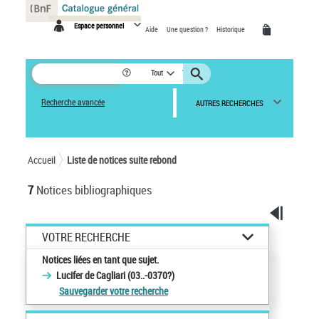
Panneau de gestion des cookies
Espace personnel
Aide
Une question ?
Historique
Tout
Recherche avancée
AUTRES RECHERCHES
Accueil
Liste de notices suite rebond
7
Notices bibliographiques
VOTRE RECHERCHE
Notices liées en tant que sujet.
Lucifer de Cagliari (03..-0370?)
Sauvegarder votre recherche