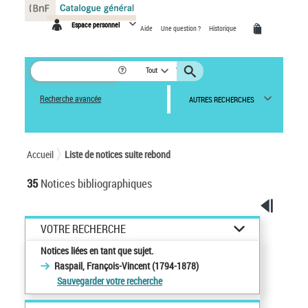
Panneau de gestion des cookies
Espace personnel
Aide
Une question ?
Historique
Tout
Recherche avancée
AUTRES RECHERCHES
Accueil
Liste de notices suite rebond
35
Notices bibliographiques
VOTRE RECHERCHE
Notices liées en tant que sujet.
Raspail, François-Vincent (1794-1878)
Sauvegarder votre recherche