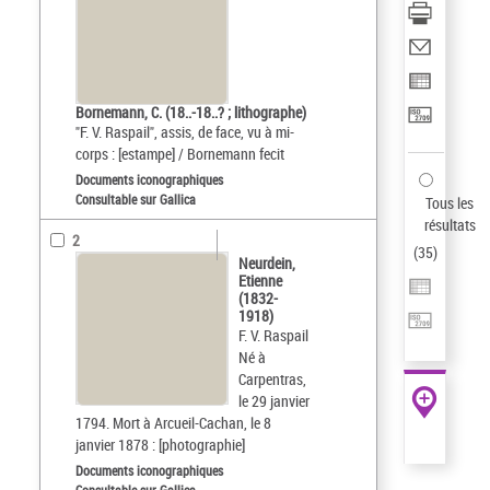
Bornemann, C. (18..-18..? ; lithographe)
"F. V. Raspail", assis, de face, vu à mi-
corps : [estampe] / Bornemann fecit
Documents iconographiques
Consultable sur Gallica
Tous les
résultats
2
(
35
)
Neurdein,
Etienne
(1832-
1918)
F. V. Raspail
Né à
Carpentras,
le 29 janvier
1794. Mort à Arcueil-Cachan, le 8
janvier 1878 : [photographie]
Documents iconographiques
Consultable sur Gallica