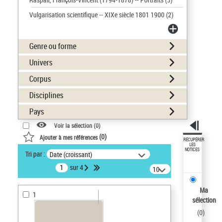
Vulgarisation scientifique -- XIXe siècle 1801 1900
(2)
Genre ou forme
Univers
Corpus
Disciplines
Pays
Voir la sélection (
0
)
(
0
)
Ajouter à mes références
RÉCUPÉRER
LES
NOTICES
Tri par :
Date (croissant)
sur 4
10
résultats/page
Ma
1
sélection
(
0
)