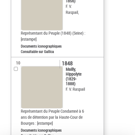
1856)
F. V.
Raspail,
Représentant du Peuple (1848) (Seine) :
[estampe]
Documents iconographiques
Consultable sur Gallica
1848
10
Mailly,
Hippolyte
(1829-
1888)
F. V. Raspail
Représentant du Peuple Condamné à 6
ans de détention par la Haute-Cour de
Bourges : [estampe]
Documents iconographiques