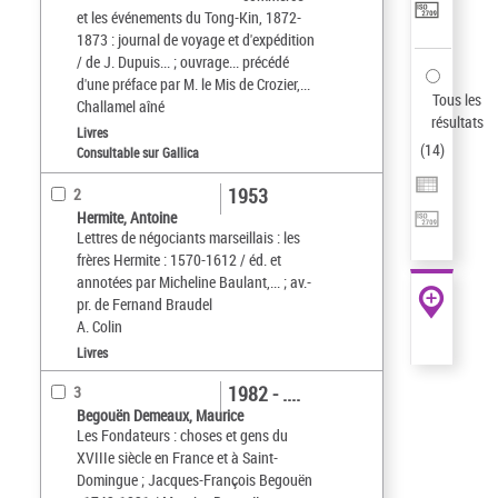
et les événements du Tong-Kin, 1872-
1873 : journal de voyage et d'expédition
/ de J. Dupuis... ; ouvrage... précédé
d'une préface par M. le Mis de Crozier,...
Tous les
Challamel aîné
résultats
Livres
(
14
)
Consultable sur Gallica
1953
2
Hermite, Antoine
Lettres de négociants marseillais : les
frères Hermite : 1570-1612 / éd. et
annotées par Micheline Baulant,... ; av.-
pr. de Fernand Braudel
A. Colin
Livres
1982 - ....
3
Begouën Demeaux, Maurice
Les Fondateurs : choses et gens du
XVIIIe siècle en France et à Saint-
Domingue ; Jacques-François Begouën