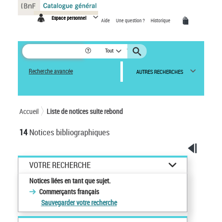
Panneau de gestion des cookies
Espace personnel
Aide
Une question ?
Historique
Tout
Recherche avancée
AUTRES RECHERCHES
Accueil
Liste de notices suite rebond
14
Notices bibliographiques
VOTRE RECHERCHE
Notices liées en tant que sujet.
Commerçants français
Sauvegarder votre recherche