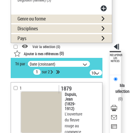
Genre ou forme
Disciplines
Pays
Voir la sélection (
0
)
(
0
)
Ajouter à mes références
RÉCUPÉRER
LES
NOTICES
Tri par :
Date (croissant)
sur 2
10
résultats/page
Ma
1879
1
sélection
Dupuis,
(
0
)
Jean
(1829-
1912)
L'ouverture
du fleuve
rouge au
commerce