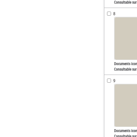
Consultable sur
8
Documents ico
Consultable sur
9
Documents ico
Consultable sur