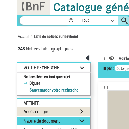
Panneau de gestion des cookies
Tout
Accueil
Liste de notices suite rebond
248
Notices bibliographiques
Voir la
VOTRE RECHERCHE
Tri par :
Date (cr
Notices liées en tant que sujet.
Digues
1
Sauvegarder votre recherche
AFFINER
Accès en ligne
Nature de document