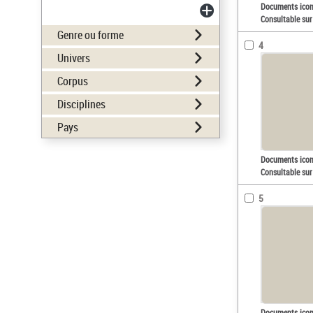
Documents ico
Consultable sur
Genre ou forme
4
Univers
Corpus
Disciplines
Pays
Documents ico
Consultable sur
5
Documents ico