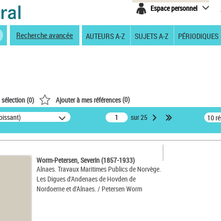
Espace personnel
Recherche avancée
AUTEURS A-Z
SUJETS A-Z
PÉRIODIQUES
(
0
)
 sélection (
0
)
Ajouter à mes références
oissant)
sur 25
10 r
Worm-Petersen, Severin (1857-1933)
Alnaes. Travaux Maritimes Publics de Norvège.
Les Digues d'Andenaes de Hovden de
Nordoerne et d'Alnaes. / Petersen Worm