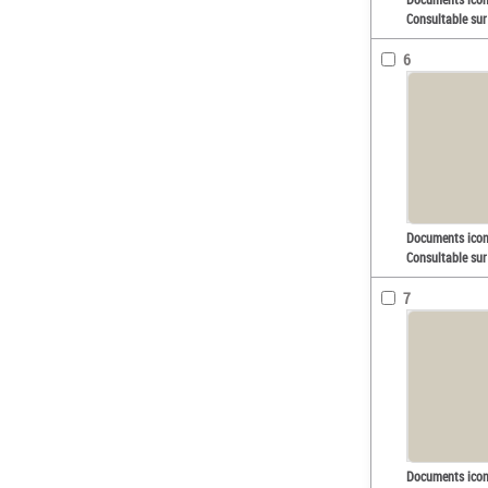
Consultable sur
6
Documents ico
Consultable sur
7
Documents ico