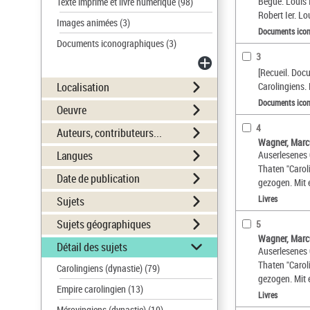
Bègue. Louis I
Texte imprimé et livre numérique
(98)
Robert Ier. Lo
Images animées
(3)
Documents ico
Documents iconographiques
(3)
3
[Recueil. Docu
Localisation
Carolingiens.
Documents ico
Oeuvre
4
Auteurs, contributeurs...
Wagner, Marc
Langues
Auserlesenes 
Thaten "Carol
Date de publication
gezogen. Mit e
Livres
Sujets
Sujets géographiques
5
Wagner, Marc
Détail des sujets
Auserlesenes 
Thaten "Carol
Carolingiens (dynastie)
(79)
gezogen. Mit e
Empire carolingien
(13)
Livres
Mérovingiens (dynastie)
(10)