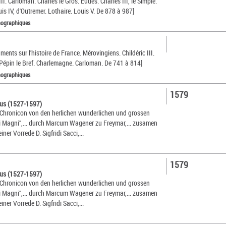
II. Carloman. Charles le Gros. Eudes. Charles III, le Simple.
uis IV, d'Outremer. Lothaire. Louis V. De 878 à 987]
nographiques
ments sur l'histoire de France. Mérovingiens. Childéric III.
 Pépin le Bref. Charlemagne. Carloman. De 741 à 814]
nographiques
1579
us (1527-1597)
Chronicon von den herlichen wunderlichen und grossen
i Magni",... durch Marcum Wagener zu Freymar,... zusamen
iner Vorrede D. Sigfridi Sacci,...
1579
us (1527-1597)
Chronicon von den herlichen wunderlichen und grossen
i Magni",... durch Marcum Wagener zu Freymar,... zusamen
iner Vorrede D. Sigfridi Sacci,...