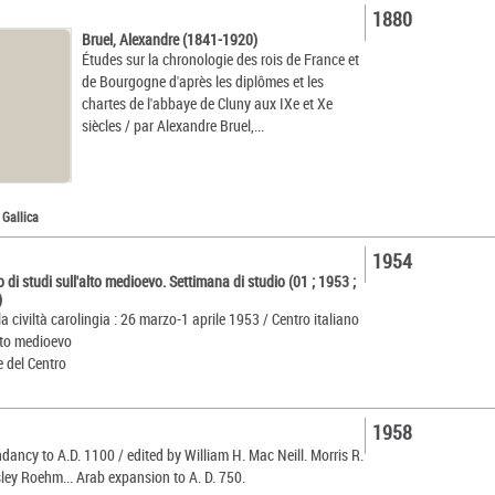
1880
Bruel, Alexandre (1841-1920)
Études sur la chronologie des rois de France et
de Bourgogne d'après les diplômes et les
chartes de l'abbaye de Cluny aux IXe et Xe
siècles / par Alexandre Bruel,...
 Gallica
1954
o di studi sull'alto medioevo. Settimana di studio (01 ; 1953 ;
)
la civiltà carolingia : 26 marzo-1 aprile 1953 / Centro italiano
alto medioevo
e del Centro
1958
ancy to A.D. 1100 / edited by William H. Mac Neill. Morris R.
ley Roehm... Arab expansion to A. D. 750.