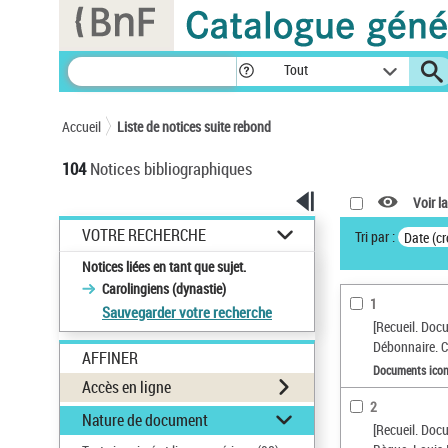
Panneau de gestion des cookies
Tout
Accueil
Liste de notices suite rebond
104
Notices bibliographiques
Voir la
VOTRE RECHERCHE
Tri par :
Date (cr
Notices liées en tant que sujet.
Carolingiens (dynastie)
1
Sauvegarder votre recherche
[Recueil. Docu
Débonnaire. C
AFFINER
Documents ico
Accès en ligne
2
Nature de document
[Recueil. Docu