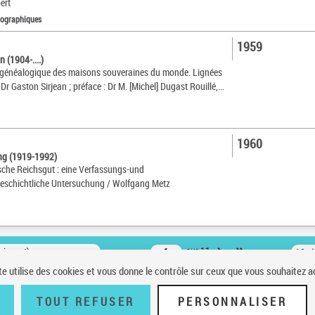
ert
tographiques
1959
n (1904-....)
 généalogique des maisons souveraines du monde. Lignées
Dr Gaston Sirjean ; préface : Dr M. [Michel] Dugast Rouillé,...
1960
ng (1919-1992)
sche Reichsgut : eine Verfassungs-und
eschichtliche Untersuchung / Wolfgang Metz
oissant)
sur 11
10 r
te utilise des cookies et vous donne le contrôle sur ceux que vous souhaitez a
TOUT REFUSER
PERSONNALISER