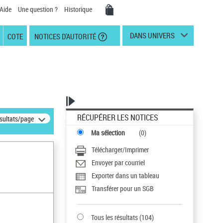
Aide
Une question ?
Historique
DANS UNIVERS
COTE
NOTICES D'AUTORITÉ
RÉCUPÉRER LES NOTICES
ésultats/page
Ma sélection
(
0
)
Télécharger/Imprimer
Envoyer par courriel
Exporter dans un tableau
Transférer pour un SGB
Tous les résultats
(
104
)