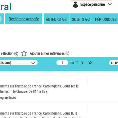
Espace personnel
Recherche avancée
AUTEURS A-Z
SUJETS A-Z
PÉRIODIQUES
(
0
)
 sélection (
0
)
Ajouter à mes références
oissant)
sur 11
10 r
ments sur l'histoire de France. Carolingiens. Louis Ier, le
harles II, le Chauve. De 814 à 877]
nographiques
ments sur l'histoire de France. Carolingiens. Louis II, le