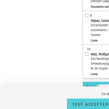
Denoyer-Gepp
Documents car
9
Sirjean, Gasto
Encyclopédie
souveraines / 
l'auteur
Livres
10
Metz, Wolfga
Das karolingi
Verwaltungsg
W. de Gruyter
Livres
Tri par :
Date (cr
Ce si
TOUT ACCEPTER