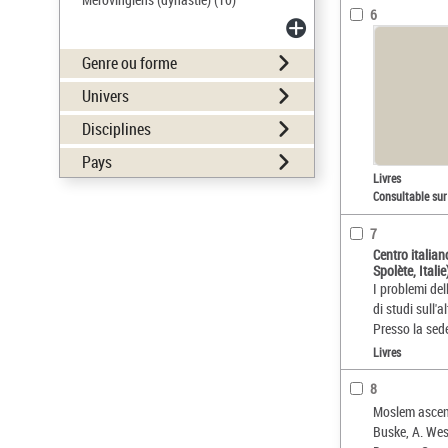
6
Genre ou forme
Univers
Disciplines
Pays
Livres
Consultable sur
7
Centro italian
Spolète, Italie
I problemi del
di studi sull'
Presso la sed
Livres
8
Moslem ascend
Buske, A. Wes