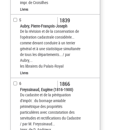
impr. de Croisilhes
Livres
1839
5
Aubry, Pierre-François-Joseph
De la révision et de la conservation de
l'opération cadastrale considérée...
comme devant conduire à un terrier
général et à une statistique simultanée
de tous les départements... / par
Aubry,...
les libraires du Palais-Royal
Livres
1866
6
Freyssinaud, Eugène (1816-1900)
Du cadastre et de la péréquation
d'impôt : du bornage amiable
périmétrique des propriétés
particulières avec constatation des
servitudes et rectifications du Cadastre
/ par M. Freyssinaud...
Impr. de D. Andrieux