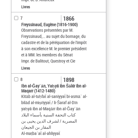
Livres
1866
7
Freyssinaud, Eugène (1816-1900)
Observations présentées par M.
Freyssinaud,... au sujet du bornage, du
cadastre et de la péréquation de l'impôt
à son excellence M. le premier président
et à MM. les membres du Sénat
Impr. de Balitout, Questroy et Cie
Livres
1898
8
Ibn al-Ǧayʿān, Yaḥyá ibn Šākir ibn al-
Maqarr (1412-1480)
Kitāb al-tuḥfaẗ al-saniyyaẗ bi-asmāʾ al-
bilād al-miṣriyyaẗ / li-Šaraf al-Dīn
yaḥyá ibn al-Maqārr ibn al-Ǧayʿān
كتاب التحفة السنية بأسماء البلاد
المصرية / لشرف الدين يحيى بن
المقار بن الجيعان
Al-maṭbaʿaẗ al-ahliyyaẗ