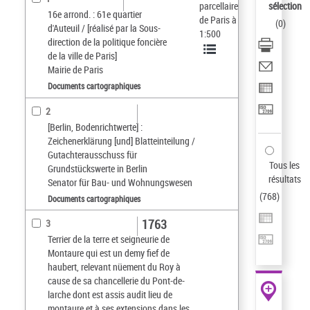
parcellaire
sélection
16e arrond. : 61e quartier
de Paris à
(
0
)
d'Auteuil / [réalisé par la Sous-
1:500
direction de la politique foncière
de la ville de Paris]
Mairie de Paris
Documents cartographiques
2
[Berlin, Bodenrichtwerte] :
Zeichenerklärung [und] Blatteinteilung /
Gutachterausschuss für
Tous les
Grundstückswerte in Berlin
résultats
Senator für Bau- und Wohnungswesen
(
768
)
Documents cartographiques
1763
3
Terrier de la terre et seigneurie de
Montaure qui est un demy fief de
haubert, relevant nüement du Roy à
cause de sa chancellerie du Pont-de-
larche dont est assis audit lieu de
montaure et à ses extensions dans les