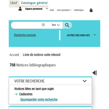
Panneau de gestion des cookies
Espace personnel
Aide
Une question ?
Historique
Tout
Recherche avancée
AUTRES RECHERCHES
Accueil
Liste de notices suite rebond
768
Notices bibliographiques
VOTRE RECHERCHE
Notices liées en tant que sujet.
Cadastres
Sauvegarder votre recherche