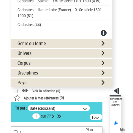
Cadastres -- Savoie -- XVIIIe siècle 1701 1800
(439)
Cadastres -- Haute-Loire (France) -- XIXe siècle 1801
1900
(51)
Cadastres
(44)
Genre ou forme
Univers
Corpus
Disciplines
Pays
Voir la sélection (
0
)
(
0
)
Ajouter à mes références
RÉCUPÉRER
LES
NOTICES
Tri par :
Date (croissant)
sur 77
10
résultats/page
Plan
Ma
1