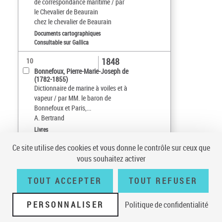
de correspondance maritime / par
le Chevalier de Beaurain
chez le chevalier de Beaurain
Documents cartographiques
Consultable sur Gallica
1848
10
Bonnefoux, Pierre-Marie-Joseph de
(1782-1855)
Dictionnaire de marine à voiles et à
vapeur / par MM. le baron de
Bonnefoux et Paris,...
A. Bertrand
Livres
Ce site utilise des cookies et vous donne le contrôle sur ceux que
Tri par :
Date (croissant)
vous souhaitez activer
sur 69
10
résultats/page
TOUT ACCEPTER
TOUT REFUSER
PERSONNALISER
Politique de confidentialité
Conditions générales d'utilisation
|
A propos
|
Plan du site
|
Écrire à la
BnF
|
Accessibilité (non conforme)
|
V 23.1.0