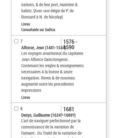
nations, & de leur port, maintien &
habitz. [Avec une élégie de P. de
Ronsard à N. de Nicolay]
Livres
Consultable sur Gallica
1576 -
7
1590
Alfonse, Jean (1481-1544)
Les voyages avantureux du capitaine
Jean Alfonce Sainctongeois .
Contenant les reigles & enseignemens
necessaires à la bonne & seure
navigation. Reveu & de nouveau
augmenté outre les precedentes
impressions
Livres
1681
8
Denys, Guillaume (1624?-1689?)
L'art de naviguer perfectionné par la
connoissance de la variation de
l'aimant . Ou Traité de la variation de