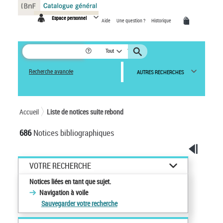
Panneau de gestion des cookies
Espace personnel
Aide
Une question ?
Historique
Tout
Recherche avancée
AUTRES RECHERCHES
Accueil
Liste de notices suite rebond
686
Notices bibliographiques
VOTRE RECHERCHE
Notices liées en tant que sujet.
Navigation à voile
Sauvegarder votre recherche