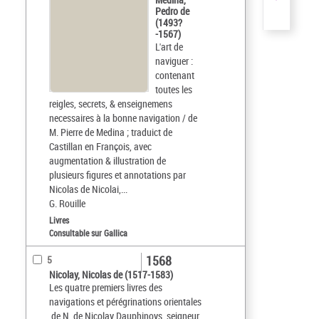
Pedro de
(1493?
-1567)
L'art de
naviguer :
contenant
toutes les
reigles, secrets, & enseignemens
necessaires à la bonne navigation / de
M. Pierre de Medina ; traduict de
Castillan en François, avec
augmentation & illustration de
plusieurs figures et annotations par
Nicolas de Nicolai,...
G. Rouille
Livres
Consultable sur Gallica
1568
5
Nicolay, Nicolas de (1517-1583)
Les quatre premiers livres des
navigations et pérégrinations orientales
,de N. de Nicolay Dauphinoys, seigneur