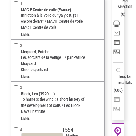
Ma
1
sélection
MACIF Centre de voile (France)
(
0
)
Initiation à la voile ou "Ça y est, j'ai
encore dérivé" / MACIF Centre de voile
MACIF Centre de voile
Livres
2
Moquard, Patrice
Les sorciers de la voltige... / par Patrice
Moquard
Chronosports éd.
Tous les
Livres
résultats
3
(
686
)
Block, Leo (1920-....)
To harness the wind : a short history of
the development of sails / Leo Block
Naval institute
Livres
1554
4
Medina,