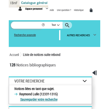
Panneau de gestion des cookies
Espace personnel
Aide
Une question ?
Historique
Tout
Recherche avancée
AUTRES RECHERCHES
Accueil
Liste de notices suite rebond
128
Notices bibliographiques
VOTRE RECHERCHE
Notices liées en tant que sujet.
Raymond Lulle (1233?-1315)
Sauvegarder votre recherche