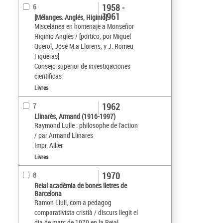
1958 -
6
1961
[Mélanges. Anglés, Higinio]
Miscelánea en homenaje a Monseñor
Higinio Anglés / [pórtico, por Miguel
Querol, José M.a Llorens, y J. Romeu
Figueras]
Consejo superior de investigaciones
científicas
Livres
1962
7
Llinarès, Armand (1916-1997)
Raymond Lulle : philosophe de l'action
/ par Armand Llinares
Impr. Allier
Livres
1970
8
Reial acadèmia de bones lletres de
Barcelona
Ramon Llull, com a pedagog
comparativista cristià / discurs llegit el
dia de març de 1970 en la Reial