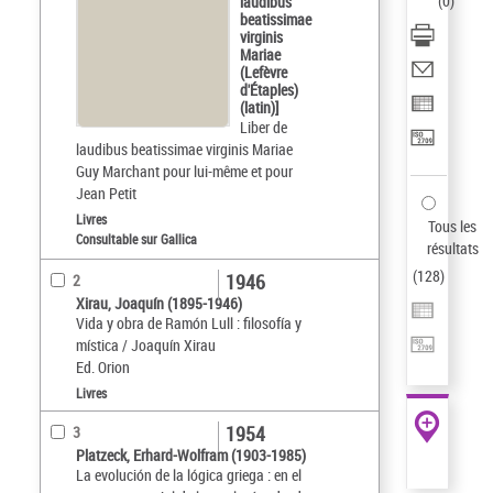
(
0
)
laudibus
beatissimae
virginis
Mariae
(Lefèvre
d'Étaples)
(latin)]
Liber de
laudibus beatissimae virginis Mariae
Guy Marchant pour lui-même et pour
Jean Petit
Livres
Tous les
Consultable sur Gallica
résultats
(
128
)
1946
2
Xirau, Joaquín (1895-1946)
Vida y obra de Ramón Lull : filosofía y
mística / Joaquín Xirau
Ed. Orion
Livres
1954
3
Platzeck, Erhard-Wolfram (1903-1985)
La evolución de la lógica griega : en el