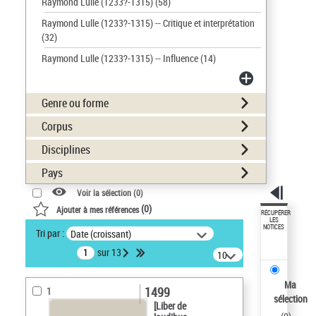
Raymond Lulle (1233?-1315)
(58)
Raymond Lulle (1233?-1315) -- Critique et interprétation
(32)
Raymond Lulle (1233?-1315) -- Influence
(14)
Genre ou forme
Corpus
Disciplines
Pays
Voir la sélection (
0
)
(
0
)
Ajouter à mes références
RÉCUPÉRER
LES
NOTICES
Tri par :
Date (croissant)
sur 13
10
résultats/page
Ma
1499
1
sélection
[Liber de