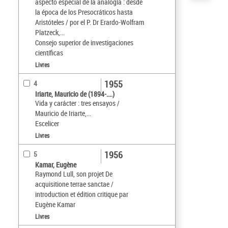
aspecto especial de la analogía : desde
la época de los Presocráticos hasta
Aristóteles / por el P. Dr Erardo-Wolfram
Platzeck,...
Consejo superior de investigaciones
científicas
Livres
1955
4
Iriarte, Mauricio de (1894-....)
Vida y carácter : tres ensayos /
Mauricio de Iriarte,...
Escelicer
Livres
1956
5
Kamar, Eugène
Raymond Lull, son projet De
acquisitione terrae sanctae /
introduction et édition critique par
Eugène Kamar
Livres