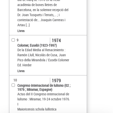
acadèmia de bones lletres de
Barcelona, en la solemne recepció del
Dr. Joan Tusquets i Terrats,... ; i
contestació de... Joaquin Carreras i
Artau [...]
Livres
1974
9
Colomer, Eusebi (1923-1997)
De la Edad Media al Renacimiento :
Ramón Llull, Nicolás de Cusa, Juan
Pico della Mirandola / Eusebi Colomer
Ed. Herder
Livres
1979
10
Congreso internacional de lulismo (02 ;
1976 ; Miramar, Espagne)
Actas del II Congreso internacional de
lulismo : Miramar, 19-24 octubre 1976.
I
Maioricensis schola lullistica