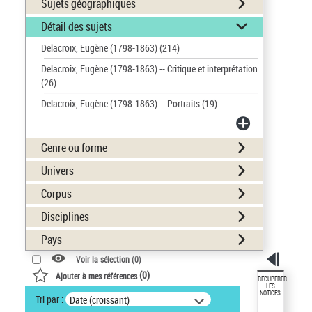
Sujets géographiques
Détail des sujets
Delacroix, Eugène (1798-1863)
(214)
Delacroix, Eugène (1798-1863) -- Critique et interprétation
(26)
Delacroix, Eugène (1798-1863) -- Portraits
(19)
Genre ou forme
Univers
Corpus
Disciplines
Pays
Voir la sélection (
0
)
(
0
)
Ajouter à mes références
RÉCUPÉRER
LES
NOTICES
Tri par :
Date (croissant)