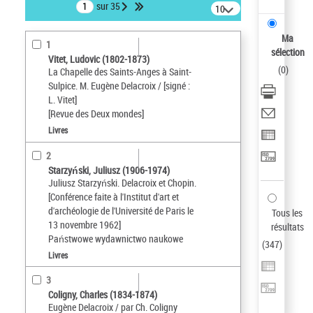
sur 35
10
résultats/page
Ma
1
sélection
Vitet, Ludovic (1802-1873)
(
0
)
La Chapelle des Saints-Anges à Saint-
Sulpice. M. Eugène Delacroix / [signé :
L. Vitet]
[Revue des Deux mondes]
Livres
2
Starzyński, Juliusz (1906-1974)
Juliusz Starzyński. Delacroix et Chopin.
[Conférence faite à l'Institut d'art et
d'archéologie de l'Université de Paris le
Tous les
13 novembre 1962]
résultats
Państwowe wydawnictwo naukowe
(
347
)
Livres
3
Coligny, Charles (1834-1874)
Eugène Delacroix / par Ch. Coligny