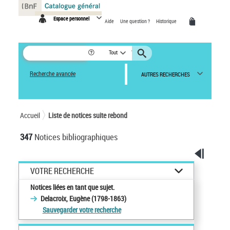
Panneau de gestion des cookies
Espace personnel
Aide
Une question ?
Historique
Tout
Recherche avancée
AUTRES RECHERCHES
Accueil
Liste de notices suite rebond
347
Notices bibliographiques
VOTRE RECHERCHE
Notices liées en tant que sujet.
Delacroix, Eugène (1798-1863)
Sauvegarder votre recherche