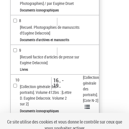
Photographies] / par Eugène Druet
Documents iconographiques
8
[Recueil. Photographies de manuscrits
d'Eugène Delacroix]
Documents d'archives et manuscrits
9
[Recueil factice d'articles de presse sur
Eugène Delacroix]
Livres
[Collection
16.. -
10
générale
19..
[Collection générale des
des
portraits]. Volume 412bis : [Lettre
portraits].
D. Eugène Delacroix. Volume 2
[Cote N-2]
sur 2]
Documents iconographiques
Ce site utilise des cookies et vous donne le contrôle sur ceux que
Tri par :
Date (croissant)
vous souhaitez activer