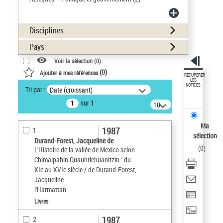
Disciplines
Pays
Voir la sélection (
0
)
(
0
)
Ajouter à mes références
RÉCUPÉRER
LES
NOTICES
Tri par :
Date (croissant)
sur 1
10
résultats/page
Ma
1987
1
sélection
Durand-Forest, Jacqueline de
(
0
)
L'Histoire de la vallée de Mexico selon
Chimalpahin Quauhtlehuanitzin : du
XIe au XVIe siècle / de Durand-Forest,
Jacqueline
l'Harmattan
Livres
1987
2