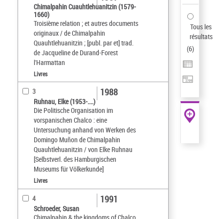
Chimalpahin Cuauhtlehuanitzin (1579-
1660)
Troisième relation ; et autres documents
Tous les
originaux / de Chimalpahin
résultats
Quauhtlehuanitzin ; [publ. par et] trad.
(
6
)
de Jacqueline de Durand-Forest
l'Harmattan
Livres
1988
3
Ruhnau, Elke (1953-....)
Die Politische Organisation im
vorspanischen Chalco : eine
Untersuchung anhand von Werken des
Domingo Muñon de Chimalpahin
Quauhtlehuanitzin / von Elke Ruhnau
[Selbstverl. des Hamburgischen
Museums für Völkerkunde]
Livres
1991
4
Schroeder, Susan
Chimalpahin & the kingdoms of Chalco