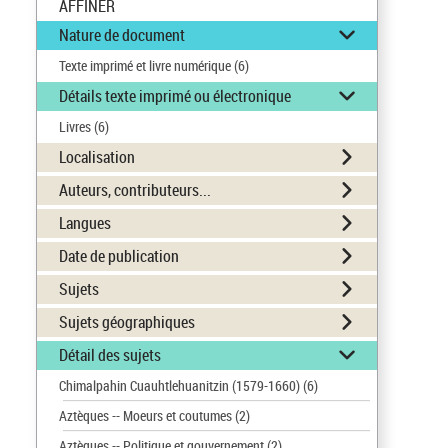
AFFINER
Nature de document
Texte imprimé et livre numérique
(6)
Détails texte imprimé ou électronique
Livres
(6)
Localisation
Auteurs, contributeurs...
Langues
Date de publication
Sujets
Sujets géographiques
Détail des sujets
Chimalpahin Cuauhtlehuanitzin (1579-1660)
(6)
Aztèques -- Moeurs et coutumes
(2)
Aztèques -- Politique et gouvernement
(2)