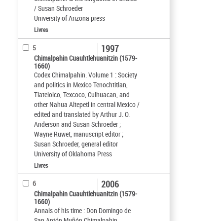
/ Susan Schroeder
University of Arizona press
Livres
1997
5
Chimalpahin Cuauhtlehuanitzin (1579-
1660)
Codex Chimalpahin. Volume 1 : Society
and politics in Mexico Tenochtitlan,
Tlatelolco, Texcoco, Culhuacan, and
other Nahua Altepetl in central Mexico /
edited and translated by Arthur J. O.
Anderson and Susan Schroeder ;
Wayne Ruwet, manuscript editor ;
Susan Schroeder, general editor
University of Oklahoma Press
Livres
2006
6
Chimalpahin Cuauhtlehuanitzin (1579-
1660)
Annals of his time : Don Domingo de
San Antón Muñón Chimalpahin