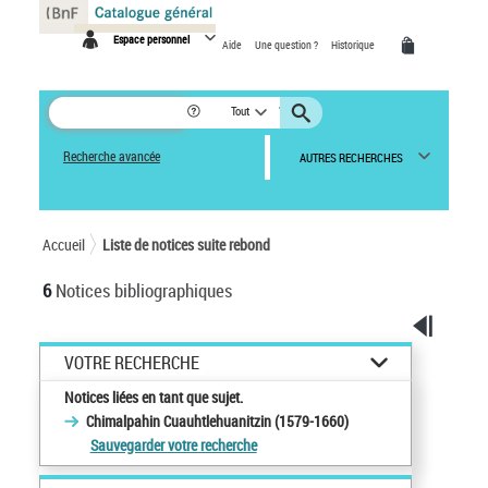
Panneau de gestion des cookies
Espace personnel
Aide
Une question ?
Historique
Tout
Recherche avancée
AUTRES RECHERCHES
Accueil
Liste de notices suite rebond
6
Notices bibliographiques
VOTRE RECHERCHE
Notices liées en tant que sujet.
Chimalpahin Cuauhtlehuanitzin (1579-1660)
Sauvegarder votre recherche